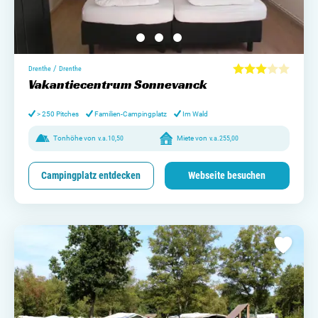
/
Drenthe
Drenthe
Vakantiecentrum Sonnevanck
> 250 Pitches
Familien-Campingplatz
Im Wald
Tonhöhe von
v.a.
10,50
Miete von
v.a.
255,00
Campingplatz entdecken
Webseite besuchen