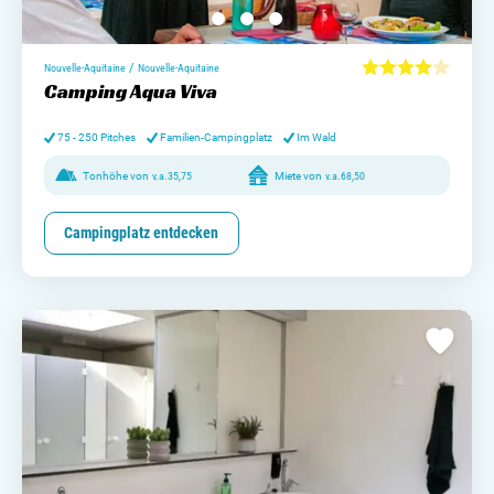
/
Nouvelle-Aquitaine
Nouvelle-Aquitaine
Camping Aqua Viva
75 - 250 Pitches
Familien-Campingplatz
Im Wald
Tonhöhe von
v.a.
35,75
Miete von
v.a.
68,50
Campingplatz entdecken