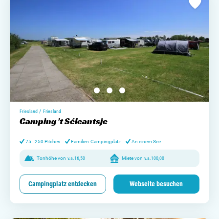
/
Friesland
Friesland
Camping 't Séleantsje
75 - 250 Pitches
Familien-Campingplatz
An einem See
Tonhöhe von
v.a.
16,50
Miete von
v.a.
100,00
Campingplatz entdecken
Webseite besuchen