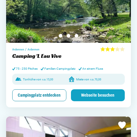
/
Ardennen
Ardennen
Camping 'L Eau Vive
75 - 250 Pitches
Familien-Campingplatz
An einem Fluss
Tonhöhe von
v.a.
15,00
Miete von
v.a.
70,00
Campingplatz entdecken
Webseite besuchen