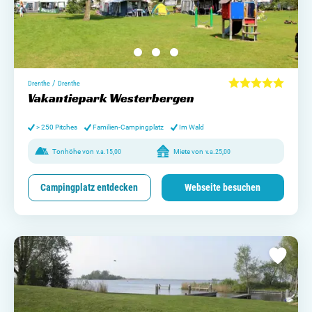
/
Drenthe
Drenthe
Vakantiepark Westerbergen
> 250 Pitches
Familien-Campingplatz
Im Wald
Tonhöhe von
v.a.
15,00
Miete von
v.a.
25,00
Campingplatz entdecken
Webseite besuchen