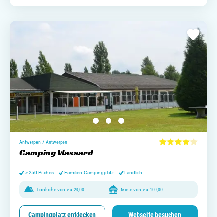
/
Antwerpen
Antwerpen
Camping Vlasaard
> 250 Pitches
Familien-Campingplatz
Ländlich
Tonhöhe von
v.a.
20,00
Miete von
v.a.
100,00
Campingplatz entdecken
Webseite besuchen