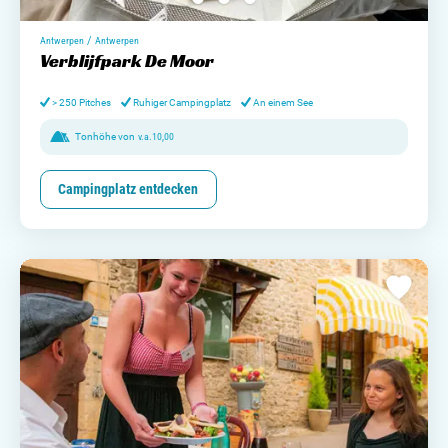
/
Antwerpen
Antwerpen
Verblijfpark De Moor
> 250 Pitches
Ruhiger Campingplatz
An einem See
Tonhöhe von
v.a.
10,00
Campingplatz entdecken