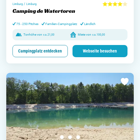
/
Limburg
Limburg
Camping de Watertoren
75 - 250 Pitches
Familien-Campingplatz
Ländlich
Tonhöhe von
v.a.
21,00
Miete von
v.a.
100,00
Campingplatz entdecken
Webseite besuchen