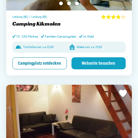
/
Limburg (BE)
Limburg (BE)
Camping Kikmolen
75 - 250 Pitches
Familien-Campingplatz
Im Wald
Tonhöhe von
v.a.
25,00
Miete von
v.a.
70,00
Campingplatz entdecken
Webseite besuchen