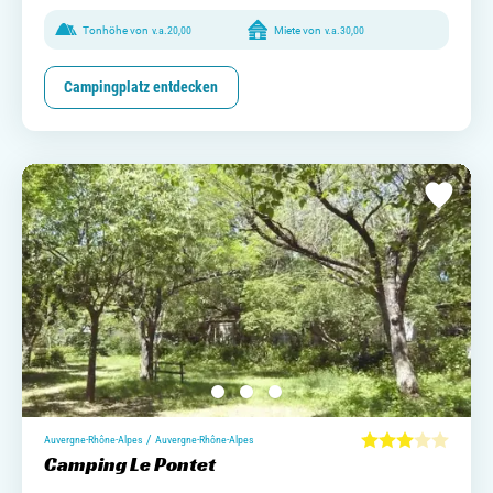
Tonhöhe von
v.a.
20,00
Miete von
v.a.
30,00
Campingplatz entdecken
/
Auvergne-Rhône-Alpes
Auvergne-Rhône-Alpes
Camping Le Pontet