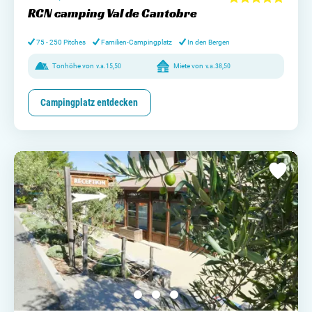
RCN camping Val de Cantobre
75 - 250 Pitches
Familien-Campingplatz
In den Bergen
Tonhöhe von
v.a.
15,50
Miete von
v.a.
38,50
Campingplatz entdecken