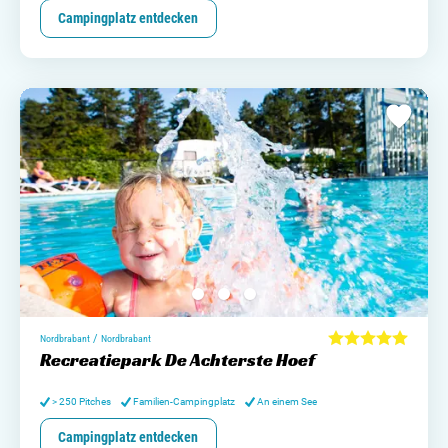
Campingplatz entdecken
/
Nordbrabant
Nordbrabant
Recreatiepark De Achterste Hoef
> 250 Pitches
Familien-Campingplatz
An einem See
Campingplatz entdecken