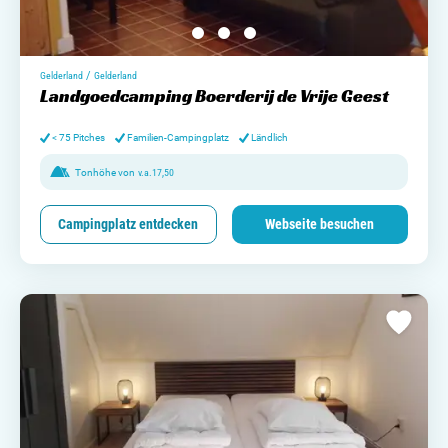
/
Gelderland
Gelderland
Landgoedcamping Boerderij de Vrije Geest
< 75 Pitches
Familien-Campingplatz
Ländlich
Tonhöhe von
v.a.
17,50
Campingplatz entdecken
Webseite besuchen