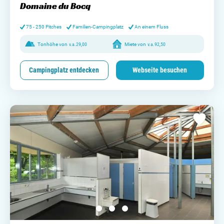
Domaine du Bocq
75 - 250 Pitches
Familien-Campingplatz
An einem Fluss
Tonhöhe von
v.a.
29,00
Miete von
v.a.
92,50
Campingplatz entdecken
Webseite besuchen