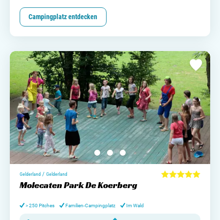
Campingplatz entdecken
/
Gelderland
Gelderland
Molecaten Park De Koerberg
> 250 Pitches
Familien-Campingplatz
Im Wald