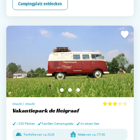
Campingplatz entdecken
/
Utrecht
Utrecht
Vakantiepark de Heigraaf
> 250 Pitches
Familien-Campingplatz
An einem See
Tonhöhe von
v.a.
25,30
Miete von
v.a.
177,00