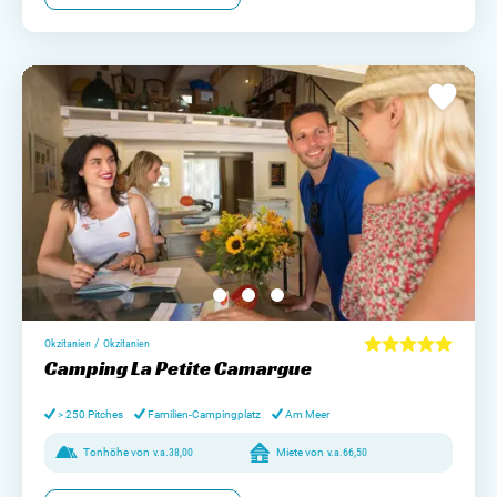
/
Okzitanien
Okzitanien
Camping La Petite Camargue
> 250 Pitches
Familien-Campingplatz
Am Meer
Tonhöhe von
v.a.
38,00
Miete von
v.a.
66,50