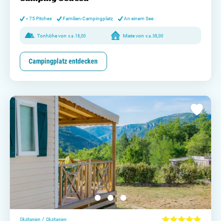
< 75 Pitches
Familien-Campingplatz
An einem See
Tonhöhe von
v.a.
18,00
Miete von
v.a.
38,00
Campingplatz entdecken
/
Okzitanien
Okzitanien