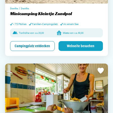
/
Drenthe
Drenthe
Minicamping Kleintje Zandpol
< 75 Pitches
Familien-Campingplatz
An einem See
Tonhöhe von
v.a.
20,00
Miete von
v.a.
40,00
Campingplatz entdecken
Webseite besuchen