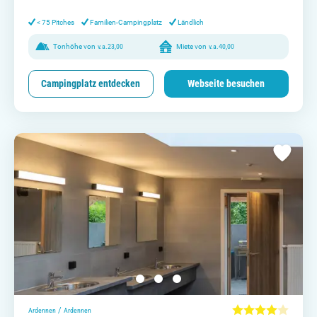
Kontakt aufnehmen
< 75 Pitches
Familien-Campingplatz
Ländlich
Tonhöhe von
v.a.
23,00
Miete von
v.a.
40,00
Campingplatz entdecken
Webseite besuchen
/
Ardennen
Ardennen