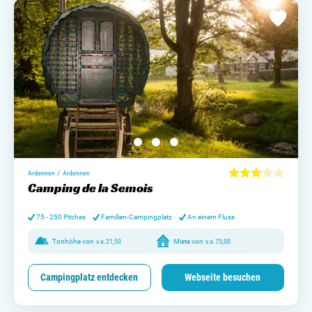
/
Ardennen
Ardennen
Camping de la Semois
75 - 250 Pitches
Familien-Campingplatz
An einem Fluss
Tonhöhe von
v.a.
21,50
Miete von
v.a.
75,00
Campingplatz entdecken
Webseite besuchen