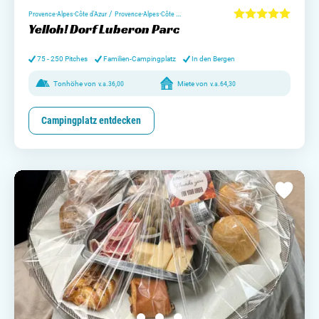
/
Provence-Alpes-Côte d'Azur
Provence-Alpes-Côte d'Azur
Yelloh! Dorf Luberon Parc
75 - 250 Pitches
Familien-Campingplatz
In den Bergen
Tonhöhe von
v.a.
36,00
Miete von
v.a.
64,30
Campingplatz entdecken