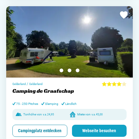
/
Gelderland
Gelderland
Camping de Graafschap
75 - 250 Pitches
Glamping
Ländlich
Tonhöhe von
v.a.
24,95
Miete von
v.a.
45,00
Campingplatz entdecken
Webseite besuchen