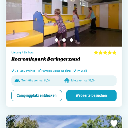
/
Limburg
Limburg
Recreatiepark Beringerzand
75 - 250 Pitches
Familien-Campingplatz
Im Wald
Tonhöhe von
v.a.
34,50
Miete von
v.a.
52,50
Campingplatz entdecken
Webseite besuchen