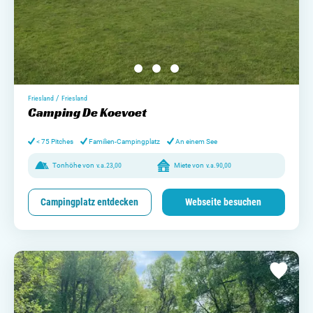
/
Friesland
Friesland
Camping De Koevoet
< 75 Pitches
Familien-Campingplatz
An einem See
Tonhöhe von
v.a.
23,00
Miete von
v.a.
90,00
Campingplatz entdecken
Webseite besuchen