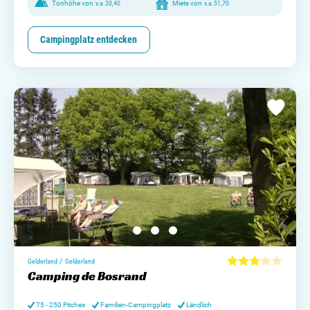
Tonhöhe von
v.a.
20,40
Miete von
v.a.
51,70
Campingplatz entdecken
/
Gelderland
Gelderland
Camping de Bosrand
75 - 250 Pitches
Familien-Campingplatz
Ländlich