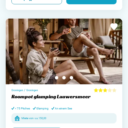
/
Groningen
Groningen
Roompot glamping Lauwersmeer
< 75 Pitches
Glamping
An einem See
Miete von
v.a.
150,00