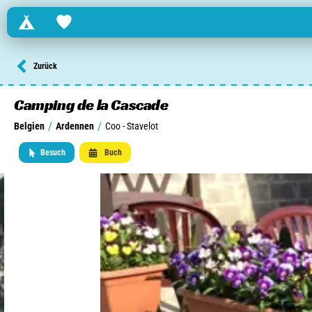
Campings
Favorites
Finden Sie einen Campingplatz in ...
Zurück
Niederlande
Camping de la Cascade
/
/
Belgien
Ardennen
Coo - Stavelot
Belgien
Besuch
Buch
Luxemburg
Frankreich
Schweiz
Informationen über ...