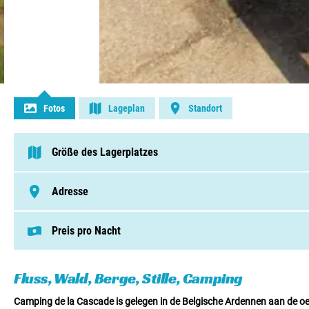
Kontakt aufnehmen
Fotos
Lageplan
Standort
Größe des Lagerplatzes
< 75 Pitches
Adresse
Chemin Des Faravennes 5, 4970, Stavelot
Preis pro Nacht
Dieser Preis basiert auf einem Campingplat
Pitches von € 10,50
Fluss, Wald, Berge, Stille, Camping
Camping de la Cascade is gelegen in de Belgische Ardennen aan de oeve