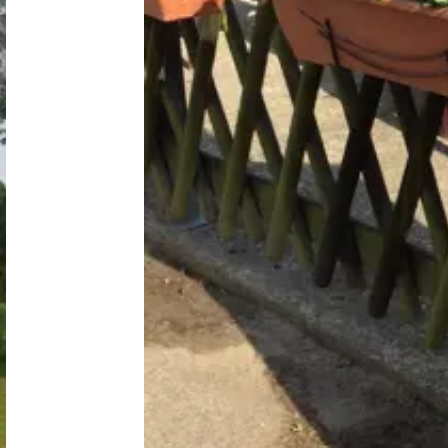
Niederlande
Belgien
Luxemburg
Frankreich
Schweiz
Nachrichten / Blog
Über Campingsucher
Häufig gestellte Fragen
Meinen Campingplatz anmelden
Zusammenarbeit / Werbung