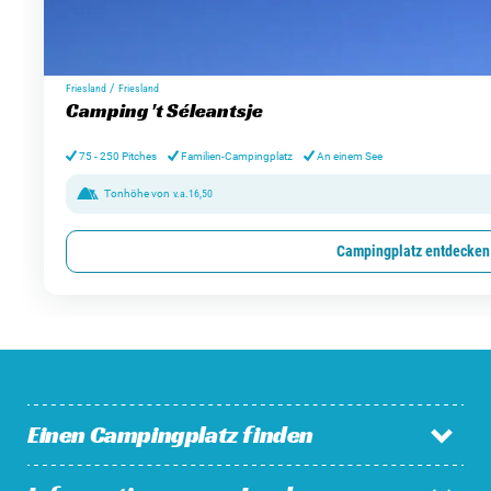
/
Friesland
Friesland
Camping 't Séleantsje
75 - 250 Pitches
Familien-Campingplatz
An einem See
Tonhöhe von
v.a.
16,50
Campingplatz entdecken
Einen Campingplatz finden