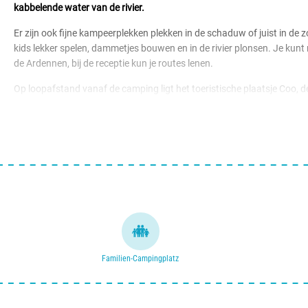
kabbelende water van de rivier.
Er zijn ook fijne kampeerplekken plekken in de schaduw of juist in de 
kids lekker spelen, dammetjes bouwen en in de rivier plonsen. Je kunt 
de Ardennen, bij de receptie kun je routes lenen.
Op loopafstand vanaf de camping ligt het toeristische plaatsje Coo, 
vanaf het park kun je de stoeltjeslift nemen die je een uitzicht geeft
maar er is nog veel meer te beleven in deze stad.
Familien-Campingplatz