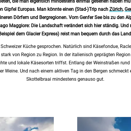
 bieten, die man eigentlich mindestens einmal gesehen haben m
n Gipfel Europas. Man könnte einen (Stad-)Trip nach
Zürich
,
Ge
eineren Dörfern und Bergregionen. Vom Genfer See bis zu den 
ago Maggiore: Die Landschaft verändert sich hier ständig. Un
Beispiel dem Glacier Express) reist man bequem durch das Land
r Schweizer Küche gesprochen. Natürlich sind Käsefondue, Racl
h stark von Region zu Region. In der italienisch geprägten Regio
hte und lokale Käsesorten triffst. Entlang der Weinstraßen run
 Weine. Und nach einem aktiven Tag in den Bergen schmeckt ei
Skottelbraai mindestens genauso gut.