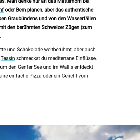
uss. Man denke nur an das Matterhorn bei
nf
oder Bern planen, aber das authentische
Alpen Graubündens und von den Wasserfällen
d mit den berühmten Schweizer Zügen (zum
.
ette und Schokolade weltberühmt, aber auch
n
Tessin
schmeckst du mediterrane Einflüsse,
d um den Genfer See und im Wallis entdeckt
ne einfache Pizza oder ein Gericht vom