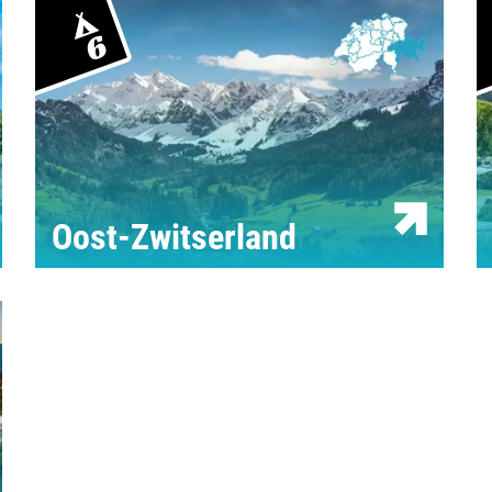
Meinen
6
Zusamm
Kontak
Oost-Zwitserland