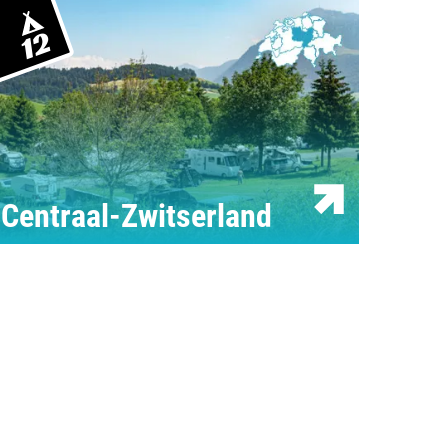
 Campingplatz anmelden
12
enarbeit / Werbung
t aufnehmen
Centraal-Zwitserland