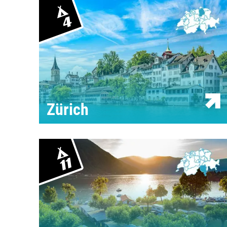
4
Zürich
11