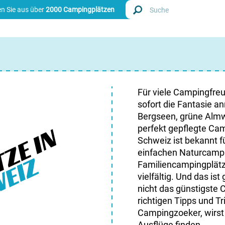
n Sie aus über
2000 Campingplätzen
Finde
Nieder
Für viele Campingfreu
sofort die Fantasie a
Belgie
Bergseen, grüne Almw
ZE IN
perfekt gepflegte Cam
Luxem
Schweiz ist bekannt f
einfachen Naturcampin
EIZ
Frankr
Familiencampingplätz
vielfältig. Und das is
Schwei
nicht das günstigste
richtigen Tipps und T
Campingzoeker, wirst 
Info
Ausflüge finden.