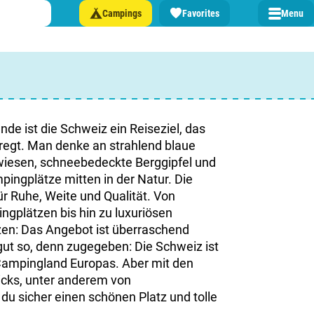
Campings
Favorites
Menu
n Sie einen Campingplatz in ...
lande
nde ist die Schweiz ein Reiseziel, das
nregt. Man denke an strahlend blaue
n
iesen, schneebedeckte Berggipfel und
pingplätze mitten in der Natur. Die
burg
ür Ruhe, Weite und Qualität. Von
gplätzen bis hin zu luxuriösen
eich
en: Das Angebot ist überraschend
t gut so, denn zugegeben: Die Schweiz ist
z
 Campingland Europas. Aber mit den
ricks, unter anderem von
du sicher einen schönen Platz und tolle
rmationen über ...