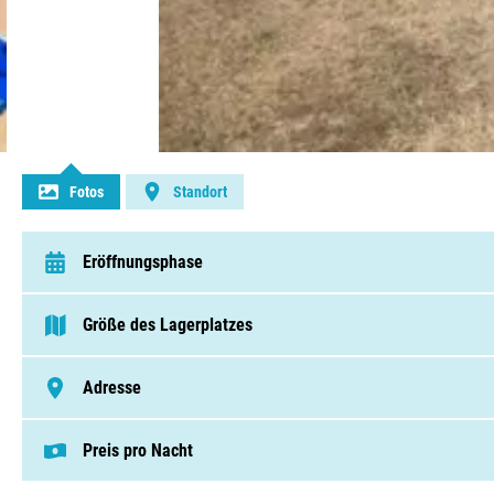
Kontakt aufnehmen
Fotos
Standort
Eröffnungsphase
van 14 April t/m 7 September
Größe des Lagerplatzes
< 75 Pitches
Adresse
Route Du Grand Pont 113, 07300, Saint-Jean-De-Muzols
Preis pro Nacht
Dieser Preis basiert auf einem Campingplat
Pitches von € 32,00