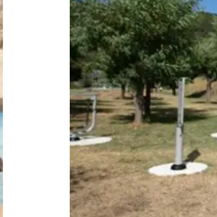
Niederlande
Belgien
Luxemburg
Frankreich
Schweiz
Nachrichten / Blog
Über Campingsucher
Häufig gestellte Fragen
Meinen Campingplatz anmelden
Zusammenarbeit / Werbung