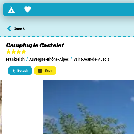
Campings
Favorites
Finden Sie einen Campingplatz in ...
Zurück
Niederlande
Camping le Castelet
Belgien
/
/
Frankreich
Auvergne-Rhône-Alpes
Saint-Jean-de-Muzols
Luxemburg
Besuch
Buch
Frankreich
Schweiz
Informationen über ...