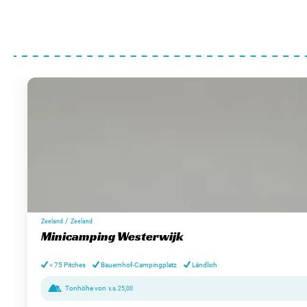
/
Zeeland
Zeeland
Minicamping Westerwijk
< 75 Pitches
Bauernhof-Campingplatz
Ländlich
Tonhöhe von
v.a.
25,00