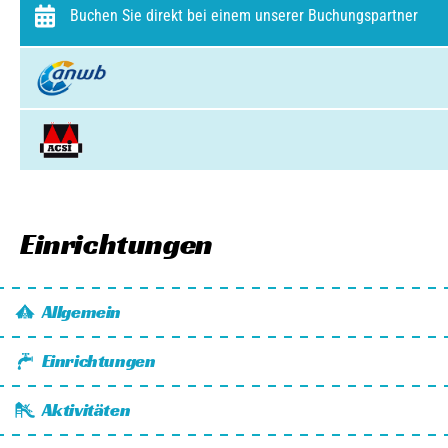
Buchen Sie direkt bei einem unserer Buchungspartner
Einrichtungen
Allgemein
Wi-Fi
Einrichtungen
Fahrräder zu mieten
Stromanschluss
Kinderpaket zu mieten
Aktivitäten
Campinggas verfügbar
Animation