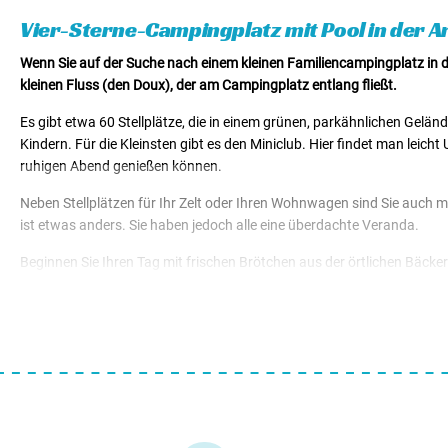
Mietunterkünfte von € 58,75
Vier-Sterne-Campingplatz mit Pool in der 
Wenn Sie auf der Suche nach einem kleinen Familiencampingplatz in d
kleinen Fluss (den Doux), der am Campingplatz entlang fließt.
Es gibt etwa 60 Stellplätze, die in einem grünen, parkähnlichen Geländ
Kindern. Für die Kleinsten gibt es den Miniclub. Hier findet man leicht
ruhigen Abend genießen können.
Neben Stellplätzen für Ihr Zelt oder Ihren Wohnwagen sind Sie auch 
ist etwas anders. Sie haben jedoch alle eine überdachte Veranda.
Beginnen Sie Ihren Tag mit frischen Brötchen aus der örtlichen Bäcke
vergnügen sich in der Outdoor-Gymnastik. Ein paar Mal am Tag fährt 
auf den Campingplatz. Wieder auf dem Campingplatz angekommen, läu