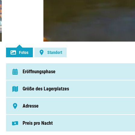
Kontakt aufnehmen
Fotos
Standort
Eröffnungsphase
van 15 Mai t/m 21 September
Größe des Lagerplatzes
75 - 250 Pitches
Adresse
Courounba , 05120, Les Vigneaux
Preis pro Nacht
Dieser Preis basiert auf einem Campingplat
Pitches von € 37,22