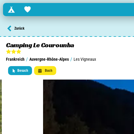
Campings
Favorites
Finden Sie einen Campingplatz in ...
Zurück
Niederlande
Camping Le Courounba
Belgien
/
/
Frankreich
Auvergne-Rhône-Alpes
Les Vigneaux
Luxemburg
Besuch
Buch
Frankreich
Schweiz
Informationen über ...