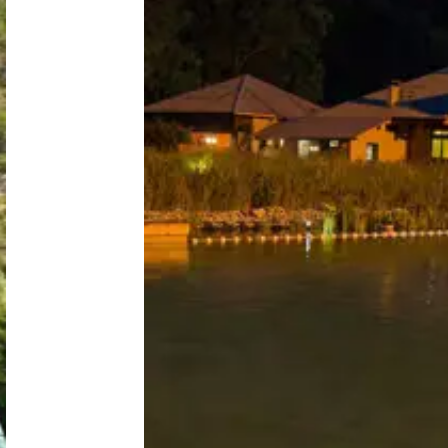
Niederlande
Belgien
Luxemburg
Frankreich
Schweiz
Nachrichten / Blog
Über Campingsucher
Häufig gestellte Fragen
Meinen Campingplatz anmelden
Zusammenarbeit / Werbung