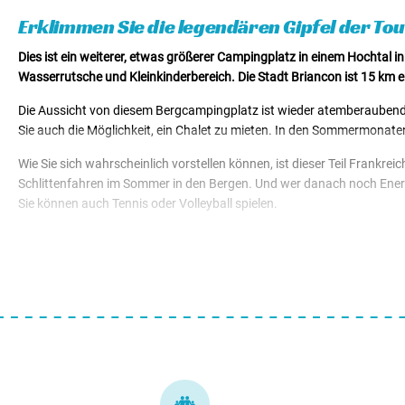
Mietunterkünfte von € 50,32
Erklimmen Sie die legendären Gipfel der Tou
Dies ist ein weiterer, etwas größerer Campingplatz in einem Hochtal 
Wasserrutsche und Kleinkinderbereich. Die Stadt Briancon ist 15 km e
Die Aussicht von diesem Bergcampingplatz ist wieder atemberaubend
Sie auch die Möglichkeit, ein Chalet zu mieten. In den Sommermonaten
Wie Sie sich wahrscheinlich vorstellen können, ist dieser Teil Frankr
Schlittenfahren im Sommer in den Bergen. Und wer danach noch Ener
Sie können auch Tennis oder Volleyball spielen.
Der Parc National Les Ecrins, in dem sich der Campingplatz befindet
entfernt. Zurück auf dem Campingplatz, können Sie einen Snack und ei