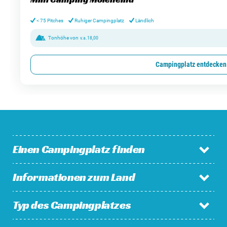
< 75 Pitches
Ruhiger Campingplatz
Ländlich
Tonhöhe von
v.a.
18,00
Campingplatz entdecken
Einen Campingplatz finden
Informationen zum Land
Campingplätze in den Niederlanden
Campingplätze in Belgien
Typ des Campingplatzes
Niederlande
Campingplätze in Luxemburg
Belgien
Campingplätze in Frankreich