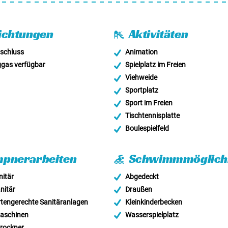
ichtungen
Aktivitäten
schluss
Animation
gas verfügbar
Spielplatz im Freien
Viehweide
Sportplatz
Sport im Freien
Tischtennisplatte
Boulespielfeld
pnerarbeiten
Schwimmmöglichk
itär
Abgedeckt
nitär
Draußen
tengerechte Sanitäranlagen
Kleinkinderbecken
schinen
Wasserspielplatz
rockner