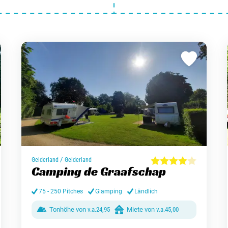
/
Gelderland
Gelderland
Camping de Graafschap
75 - 250 Pitches
Glamping
Ländlich
Tonhöhe von
v.a.
24,95
Miete von
v.a.
45,00