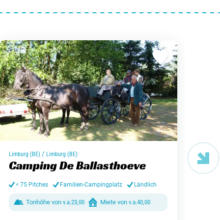
Nouve
/
Fl
Limburg (BE)
Limburg (BE)
Camping De Ballasthoeve
Ca
< 75 Pitches
Familien-Campingplatz
Ländlich
75
Pi
Tonhöhe von
v.a.
23,00
Miete von
v.a.
40,00