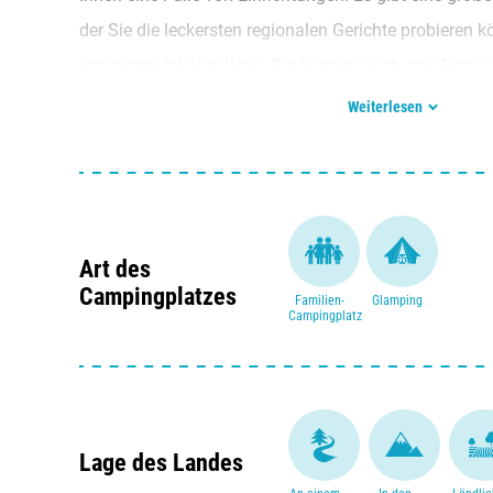
der Sie die leckersten regionalen Gerichte probieren k
von einem lokalen Wein. Sie können auch eine Pizza
mitnehmen. Wollen Sie selbst kochen? Dann schauen
Weiterlesen
Campingplatzes vorbei.
Neu für die Saison 2024 sind Lodge-Zelte. Glamping to
bevorzugen ein Chalet? Diese sind ebenfalls luxuriös
Geschirrspüler und Fenstergittern ausgestattet. Mit 
Art des
ein schönes Foto oder eine Nachricht nach Hause sc
Campingplatzes
Familien-
Glamping
Campingplatz
Zeit? Mieten Sie ein Fahrrad an der Rezeption und er
zeichnet sich durch ihre vielen Aprikosen- und Pfirs
gibt es ungewöhnliche römische Gebäude zu besichti
Lage des Landes