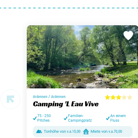
/
Ardennen
Ardennen
Camping 'L Eau Vive
75 - 250
Familien-
An einem
Pitches
Campingplatz
Fluss
Tonhöhe von
v.a.
15,00
Miete von
v.a.
70,00