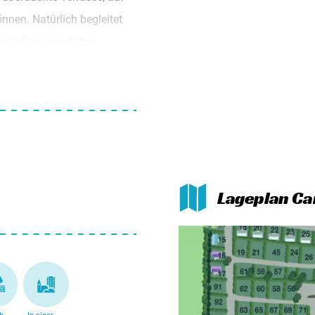
önnen. Natürlich begleitet
 oder Pommes frites
 Sie im Laden des
tal, echt cool! Sie
 und mit Klimaanlage,
kostenlosem Wifi können Sie
hicken. Haben Sie mehr
Lageplan Cam
kunden Sie die Gegend. Sie
ichplantagen aus. Außerdem
gen.