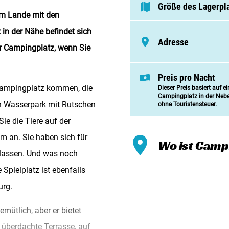
Meinen
Größe des Lagerpl
dem Lande mit den
Zusamm
in der Nähe befindet sich
Adresse
Kontak
er Campingplatz, wenn Sie
Preis pro Nacht
 Campingplatz kommen, die
Dieser Preis basiert auf e
Campingplatz in der Neb
n Wasserpark mit Rutschen
ohne Touristensteuer.
ie die Tiere auf der
m an. Sie haben sich für
Wo ist Campi
n lassen. Und was noch
 Spielplatz ist ebenfalls
urg.
mütlich, aber er bietet
e überdachte Terrasse, auf