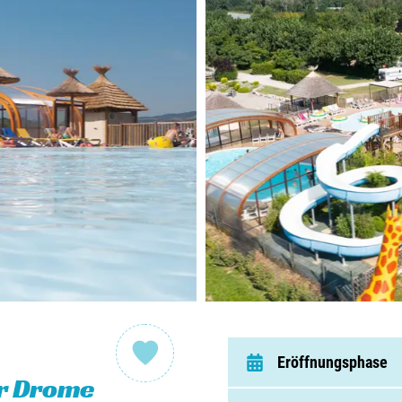
Nieder
Belgie
Luxem
Frankr
Schwei
Nach
Über C
Eröffnungsphase
Häufig 
er Drome