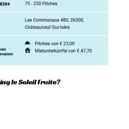
 Campingplatz anmelden
atzes
75 - 250 Pitches
enarbeit / Werbung
Les Communaux 480, 26300,
t aufnehmen
Châteauneuf-Sur-Isère
Pitches von € 23,00
inem
Mietunterkünfte von € 47,70
ensaison
ng le Soleil Fruite?