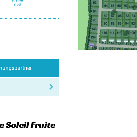
h
In einer
Stadt
chungspartner
 Soleil Fruite