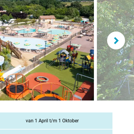
lande
n
burg
eich
z
richten / Blog
ampingsucher
van 1 April t/m 1 Oktober
gestellte Fragen