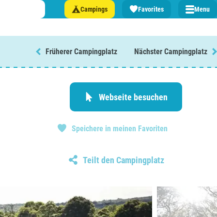
Campings
Favorites
Menu
Früherer Campingplatz
Nächster Campingplatz
n Sie einen Campingplatz in ...
lande
Webseite besuchen
n
Speichere in meinen Favoriten
burg
eich
Teilt den Campingplatz
z
rmationen über ...