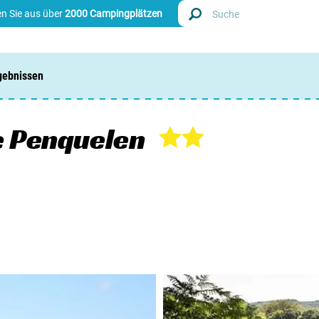
n Sie aus über
2000 Campingplätzen
gebnissen
Finde
Nieder
e Penquelen
Belgie
Luxem
Frankr
Schwei
Info