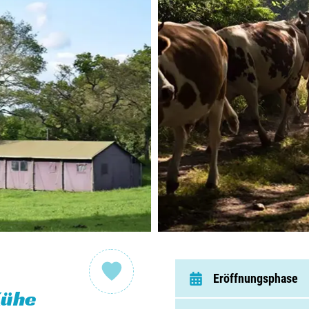
Nieder
Belgie
Luxem
Frankr
Schwei
Nach
Über C
Eröffnungsphase
Häufig 
Kühe