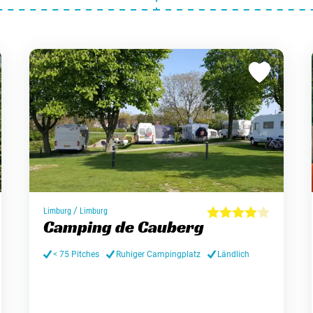
/
Limburg
Limburg
Camping de Cauberg
< 75 Pitches
Ruhiger Campingplatz
Ländlich