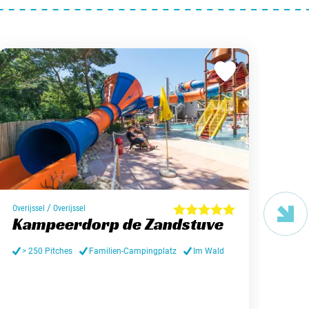
/
Gelde
Overijssel
Overijssel
La
Kampeerdorp de Zandstuve
de
> 250 Pitches
Familien-Campingplatz
Im Wald
< 