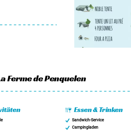
men. Sie können auch
a Ferme de Penquelen
vitäten
Essen & Trinken
de
Sandwich-Service
Campingladen