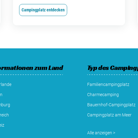
Campingplatz entdecken
ormationen zum Land
Typ des Camping
rlande
Familiencampingplatz
en
Charmecamping
mburg
Bauernhof-Campingplatz
reich
Campingplatz am Meer
iz
Alle anzeigen >