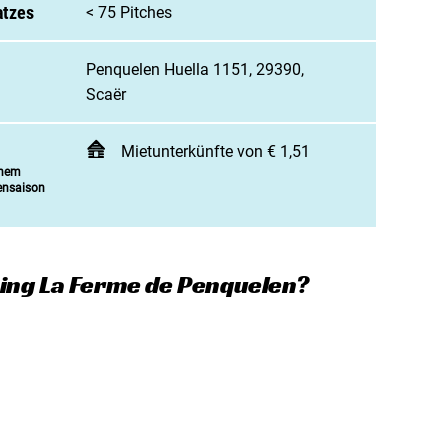
 Campingplatz anmelden
atzes
< 75 Pitches
enarbeit / Werbung
Penquelen Huella 1151, 29390,
t aufnehmen
Scaër
Mietunterkünfte von € 1,51
inem
ensaison
ing La Ferme de Penquelen?