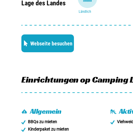
Lage des Landes
können Sie schöne Rad- und Wandertouren unterneh
Ländlich
Mountainbike fahren oder reiten.
Webseite besuchen
Einrichtungen
op Camping L
Allgemein
Akti
BBQs zu mieten
Viehwei
Kinderpaket zu mieten