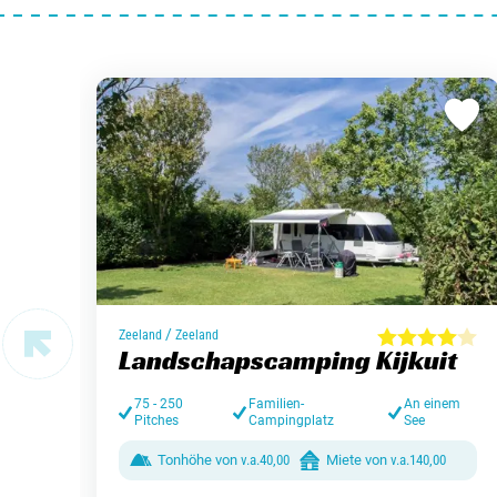
/
Zeeland
Zeeland
Landschapscamping Kijkuit
75 - 250
Familien-
An einem
Pitches
Campingplatz
See
Tonhöhe von
v.a.
40,00
Miete von
v.a.
140,00