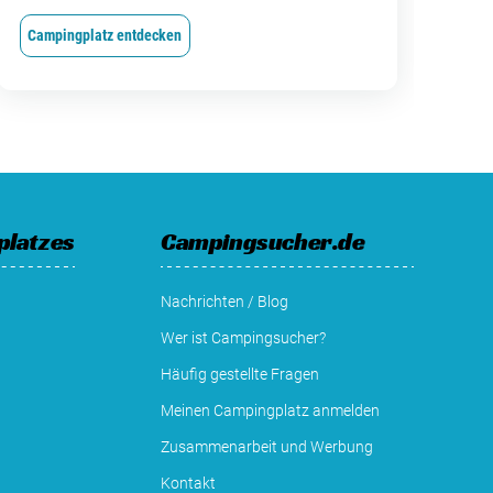
Campingplatz entdecken
Cam
platzes
Campingsucher.de
Nachrichten / Blog
Wer ist Campingsucher?
Häufig gestellte Fragen
Meinen Campingplatz anmelden
Zusammenarbeit und Werbung
Kontakt