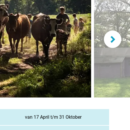
lande
n
burg
eich
z
richten / Blog
ampingsucher
van 17 April t/m 31 Oktober
gestellte Fragen