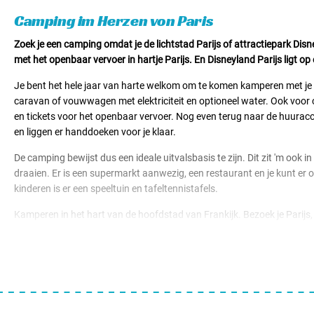
Mietunterkünfte von € 59,00
Camping im Herzen von Paris
Zoek je een camping omdat je de lichtstad Parijs of attractiepark Disn
met het openbaar vervoer in hartje Parijs. En Disneyland Parijs ligt o
Je bent het hele jaar van harte welkom om te komen kamperen met je e
caravan of vouwwagen met elektriciteit en optioneel water. Ook voor 
en tickets voor het openbaar vervoer. Nog even terug naar de huurac
en liggen er handdoeken voor je klaar.
De camping bewijst dus een ideale uitvalsbasis te zijn. Dit zit 'm ook 
draaien. Er is een supermarkt aanwezig, een restaurant en je kunt er 
kinderen is er een speeltuin en tafeltennistafels.
Kamperen in het hart van de hoofdstad van Frankijk. Bezoek je Parijs, Di
bucketlist. Je leest het al op en rondom de camping is genoeg te bele
Parijs.