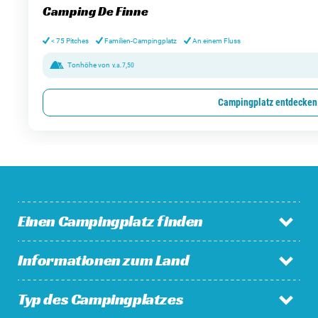
Camping De Finne
< 75 Pitches
Familien-Campingplatz
An einem Fluss
Tonhöhe von
v.a.
7,50
Campingplatz entdecken
Einen Campingplatz finden
Informationen zum Land
Campingplätze in den Niederlanden
Campingplätze in Belgien
Typ des Campingplatzes
Niederlande
Campingplätze in Luxemburg