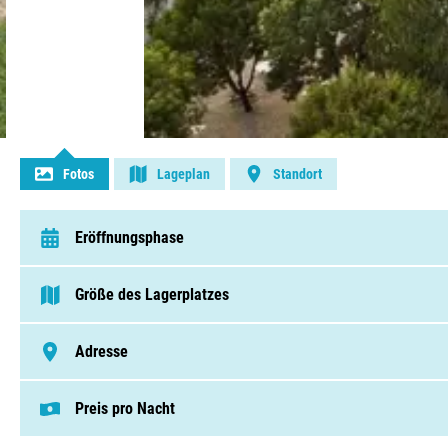
Kontakt aufnehmen
Fotos
Lageplan
Standort
Eröffnungsphase
van 1 Januar t/m 31 Dezember
Größe des Lagerplatzes
> 250 Pitches
Adresse
Boulevard Des Alliés 110, 94500, Champigny-Sur-Marne
Preis pro Nacht
Dieser Preis basiert auf einem Campingplat
Pitches von € 19,50