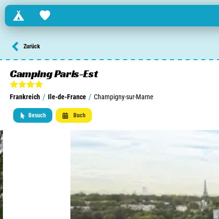
Campings
Favorites
Finden Sie einen Campingplatz in ...
Zurück
Niederlande
Camping Paris-Est
Belgien
/
/
Frankreich
Ile-de-France
Champigny-sur-Marne
Luxemburg
Besuch
Buch
Frankreich
Schweiz
Informationen über ...