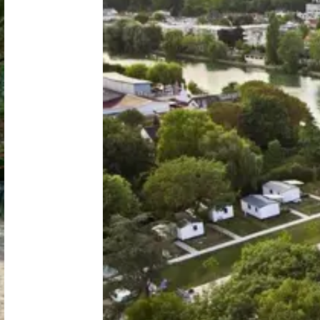
Niederlande
Belgien
Luxemburg
Frankreich
Schweiz
Nachrichten / Blog
Über Campingsucher
Häufig gestellte Fragen
Meinen Campingplatz anmelden
Zusammenarbeit / Werbung