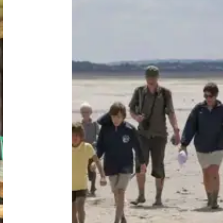
Niederlande
Belgien
Luxemburg
Frankreich
Schweiz
Nachrichten / Blog
Über Campingsucher
Häufig gestellte Fragen
Meinen Campingplatz anmelden
Zusammenarbeit / Werbung