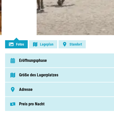
Kontakt aufnehmen
Fotos
Lageplan
Standort
Eröffnungsphase
van 18 April t/m 28 September
Größe des Lagerplatzes
< 75 Pitches
Adresse
La Moricière , 44860, Pont-Saint-Martin
Preis pro Nacht
Dieser Preis basiert auf einem Campingplat
Pitches von € 22,00