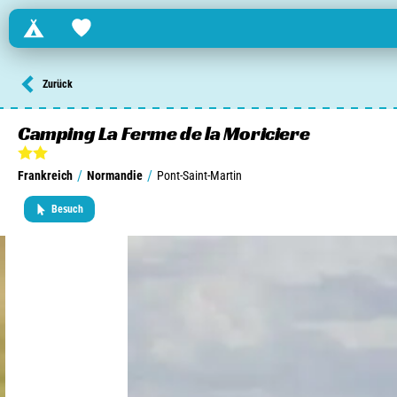
Campings
Favorites
Finden Sie einen Campingplatz in ...
Zurück
Niederlande
Camping La Ferme de la Moriciere
Belgien
/
/
Frankreich
Normandie
Pont-Saint-Martin
Luxemburg
Besuch
Frankreich
Schweiz
Informationen über ...