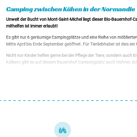
Mietunterkünfte von € 60,00
Camping zwischen Kühen in der Normandie
Unweit der Bucht von Mont-Saint-Michel liegt dieser Bio-Bauernhof-Ca
mithelfen ist immer erlaubt!
Es gibt nur 6 geräumige Campingplätze und eine Reihe von möblierten
Mitte April bis Ende September geöffnet. Für Tierliebhaber ist dies ein
Nicht nur Kinder helfen gerne bei der Pflege der Tiere, sondern au
Kälbern gibt es auf diesem Bauernhof-Campingplatz auch Hühner, Sc
Die Bäuerin nimmt Sie gerne mit auf einen Spaziergang zum Mont-Sai
Tipps für die leckersten Käsesorten der Gegend. Sie erfahren auch, wie