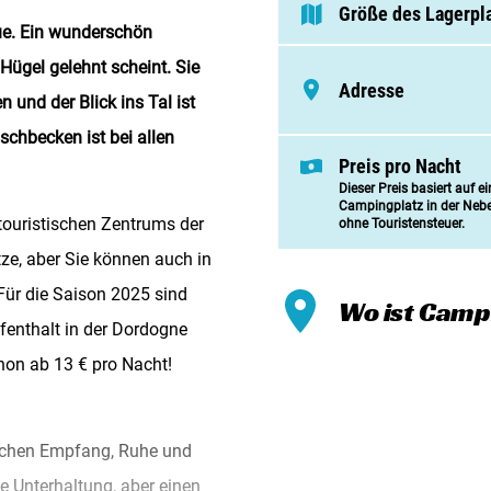
Meinen
Größe des Lagerpl
ue. Ein wunderschön
Zusamm
Hügel gelehnt scheint. Sie
Adresse
Kontak
 und der Blick ins Tal ist
hbecken ist bei allen
Preis pro Nacht
Dieser Preis basiert auf e
Campingplatz in der Neb
touristischen Zentrums der
ohne Touristensteuer.
tze, aber Sie können auch in
 Für die Saison 2025 sind
Wo ist Camp
fenthalt in der Dordogne
hon ab 13 € pro Nacht!
zlichen Empfang, Ruhe und
e Unterhaltung, aber einen