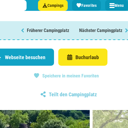
Campings
Favorites
Menu
Früherer Campingplatz
Nächster Campingplatz
n Sie einen Campingplatz in ...
lande
Webseite besuchen
Buchurlaub
n
Speichere in meinen Favoriten
burg
eich
Teilt den Campingplatz
z
rmationen über ...