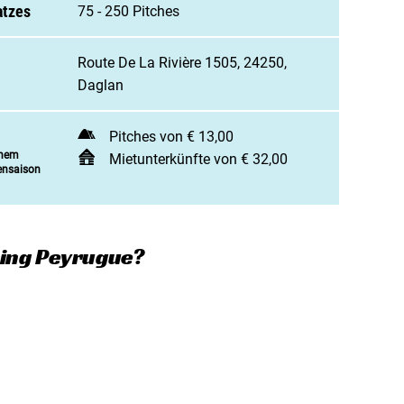
 Campingplatz anmelden
atzes
75 - 250 Pitches
enarbeit / Werbung
Route De La Rivière 1505, 24250,
t aufnehmen
Daglan
Pitches von € 13,00
inem
Mietunterkünfte von € 32,00
ensaison
ing Peyrugue?