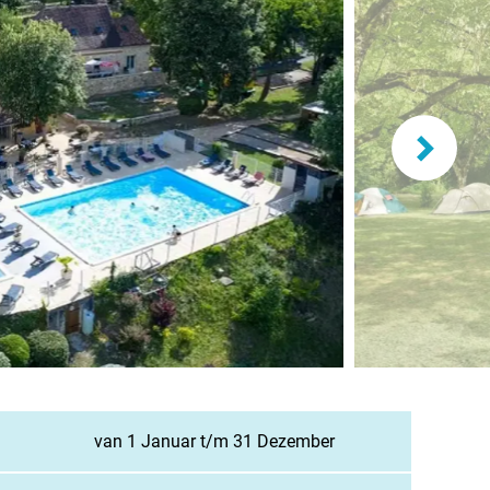
lande
n
burg
eich
z
richten / Blog
ampingsucher
van 1 Januar t/m 31 Dezember
gestellte Fragen