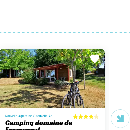
/
Nouvelle-Aquitaine
Nouvelle-Aquitaine
Arde
Camping domaine de
Ca
Fromengal