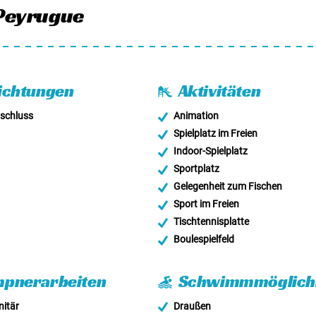
Peyrugue
ichtungen
Aktivitäten
schluss
Animation
Spielplatz im Freien
Indoor-Spielplatz
Sportplatz
Gelegenheit zum Fischen
Sport im Freien
Tischtennisplatte
Boulespielfeld
pnerarbeiten
Schwimmmöglichk
itär
Draußen