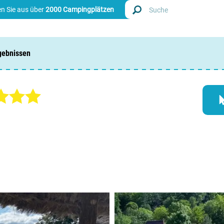
n Sie aus über
2000 Campingplätzen
gebnissen
Finde
Nieder
Belgie
Luxem
Frankr
Schwei
Info