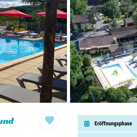
Nieder
Belgie
Luxem
Frankr
Schwei
Nach
Über C
 und
Eröffnungsphase
Häufig 