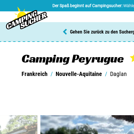
Der Spaß beginnt auf Campingsucher:
Wähle
Gehen Sie zurück zu den Sucher
Camping Peyrugue
Frankreich
/
Nouvelle-Aquitaine
/
Daglan