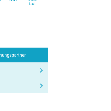
d
Ländlich
In einer
Stadt
chungspartner