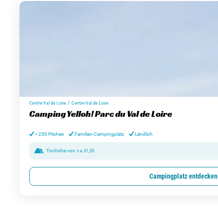
/
Centre-Val de Loire
Centre-Val de Loire
Camping Yelloh! Parc du Val de Loire
> 250 Pitches
Familien-Campingplatz
Ländlich
Tonhöhe von
v.a.
31,50
Campingplatz entdecken