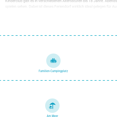
Kinderclub gibt es in verschiedenen Altersstufen bis 18 Jahre. Aben
spielen sehen. Dabei ist dieses Feriendorf wirklich ideal gelegen fü
Küstenstädte wie Royan und La Rochelle auf Ihren Besuch. Dort gibt 
geöffnet und eignet sich hervorragend als Flug- und Fahrziel.
Familien-Campingplatz
Am Meer