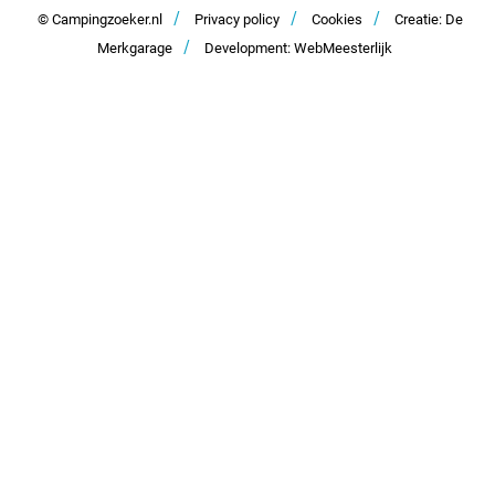
/
/
/
Kontakt
© Campingzoeker.nl
Privacy policy
Cookies
Creatie: De
/
Merkgarage
Development: WebMeesterlijk