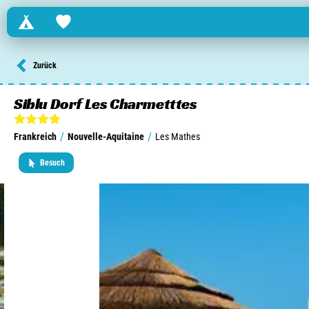
Campings
Favorites
Finden Sie einen Campingplatz in ...
Zurück
Niederlande
Siblu Dorf Les Charmetttes
Belgien
/
/
Frankreich
Nouvelle-Aquitaine
Les Mathes
Luxemburg
Besuch
Frankreich
Schweiz
Informationen über ...