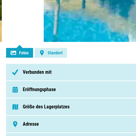
Kontakt aufnehmen
Fotos
Standort
Verbunden mit
Eröffnungsphase
van 4 April t/m 1 November
Größe des Lagerplatzes
> 250 Pitches
Adresse
Avenue De La Palmyre , 17570, Les Mathes