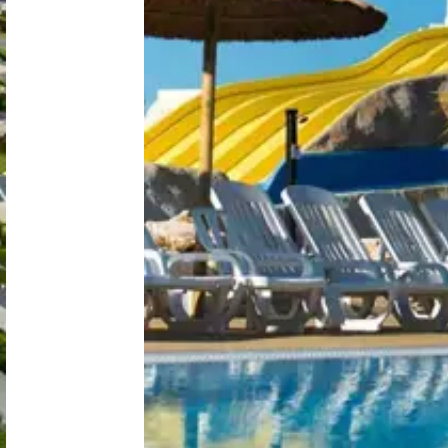
Niederlande
Belgien
Luxemburg
Frankreich
Schweiz
Nachrichten / Blog
Über Campingsucher
Häufig gestellte Fragen
Meinen Campingplatz anmelden
Zusammenarbeit / Werbung