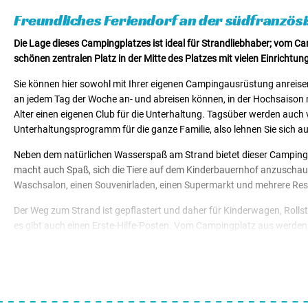
Mietunterkünfte von € 47,95
Freundliches Feriendorf an der südfranzös
Die Lage dieses Campingplatzes ist ideal für Strandliebhaber; vom C
schönen zentralen Platz in der Mitte des Platzes mit vielen Einrich
Sie können hier sowohl mit Ihrer eigenen Campingausrüstung anreisen a
an jedem Tag der Woche an- und abreisen können, in der Hochsaison min
Alter einen eigenen Club für die Unterhaltung. Tagsüber werden auch vi
Unterhaltungsprogramm für die ganze Familie, also lehnen Sie sich a
Neben dem natürlichen Wasserspaß am Strand bietet dieser Campingpla
macht auch Spaß, sich die Tiere auf dem Kinderbauernhof anzuschauen
Waschsalon, einen Souvenirladen, einen Supermarkt und mehrere Rest
Der Weg zum Strand ist gepflastert und daher für Kinderwagen, Roll
es gibt auch einen Erste-Hilfe-Posten. Vom Campingplatz aus werden
Shoppingtag haben, fahren Sie in die Stadt Beziers. Im Hinterland des 
natürlich auch kaufen können.