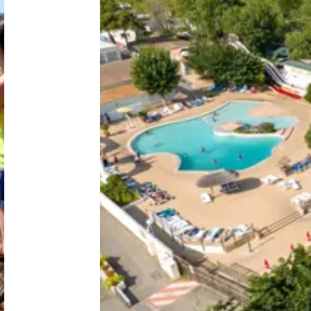
Niederlande
Belgien
Luxemburg
Frankreich
Schweiz
Nachrichten / Blog
Über Campingsucher
Häufig gestellte Fragen
Meinen Campingplatz anmelden
Zusammenarbeit / Werbung