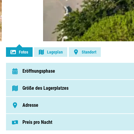
Kontakt aufnehmen
Fotos
Lageplan
Standort
Eröffnungsphase
van 29 April t/m 23 September
Größe des Lagerplatzes
> 250 Pitches
Adresse
Côte-Ouest , 34450, Vias-Plage
Preis pro Nacht
Dieser Preis basiert auf einem Campingplat
Pitches von € 37,50