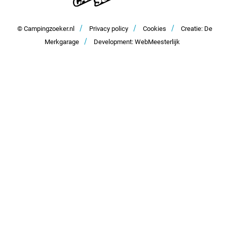
Zusammenarbeit und Werbung
/
/
/
Kontakt
© Campingzoeker.nl
Privacy policy
Cookies
Creatie: De
/
Merkgarage
Development: WebMeesterlijk