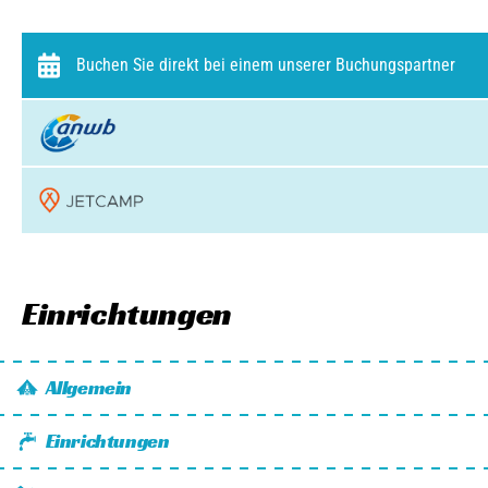
Buchen Sie direkt bei einem unserer Buchungspartner
Einrichtungen
Allgemein
Wi-Fi
Einrichtungen
Kinderpaket zu mieten
Stromanschluss