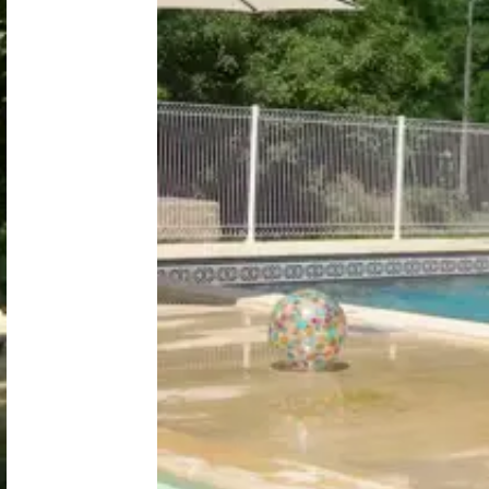
Niederlande
Belgien
Luxemburg
Frankreich
Schweiz
Nachrichten / Blog
Über Campingsucher
Häufig gestellte Fragen
Meinen Campingplatz anmelden
Zusammenarbeit / Werbung