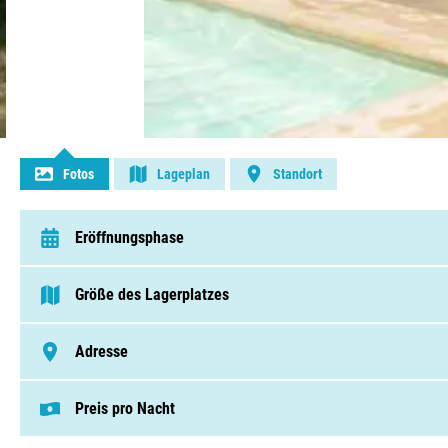
Kontakt aufnehmen
Fotos
Lageplan
Standort
Eröffnungsphase
van 22 April t/m 20 September
Größe des Lagerplatzes
< 75 Pitches
Adresse
Route De Lagarde Viaur 4649, 81190, Montirat
Preis pro Nacht
Dieser Preis basiert auf einem Campingplat
Pitches von € 32,00