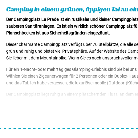
Mietunterkünfte von € 66,50
Camping in einem grünen, üppigen Tal an ein
Der Campingplatz La Prade ist ein rustikaler und kleiner Campingplatz
sauberen Sanitäranlagen. Es ist ein wirklich schöner Campingplatz fü
Planschbecken ist aus Sicherheitsgründen eingezäunt.
Dieser charmante Campingplatz verfügt über 70 Stellplätze, die alle
grün und ruhig und bietet viel Privatsphäre. Auf der Website des Cam
Sie lieber mit dem Mountainbike. Wenn Sie es noch anspruchsvoller m
Für ein 1-Nacht- oder mehrtägiges Glamping-Erlebnis sind Sie bei uns 
Wählen Sie einen Zigeunerwagen für 2 Personen oder ein Duplex-Haus/Z
und das Tal. Ich habe vergessen, die luxuriöse mobile (Outdoor-)Kü
Der Campingplatz liegt ruhig an einem plätschernden Fluss, an dem es
Supermarkt ist eine Viertelstunde Autofahrt entfernt. Zum Glück gi
entfernt, auf der anderen Seite der Brücke, finden Sie ein weiteres net