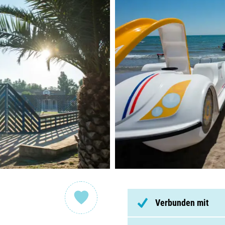
Nieder
Belgie
Luxem
Frankr
Schwei
Nach
Über C
Verbunden mit
Häufig 