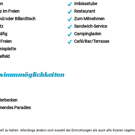
on
Imbissstube
z im Freien
Restaurant
nd/oder Billardtisch
Zum Mitnehmen
tz
Sandwich-Service
äfig
Campingladen
 Freien
Café/Bar/Terrasse
nisplatte
elfeld
wimmmöglichkeiten
derbecken
endes Paradies
ell zu halten. Allerdings ändern sich sowohl die Einrichtungen als auch alle Kosten regel