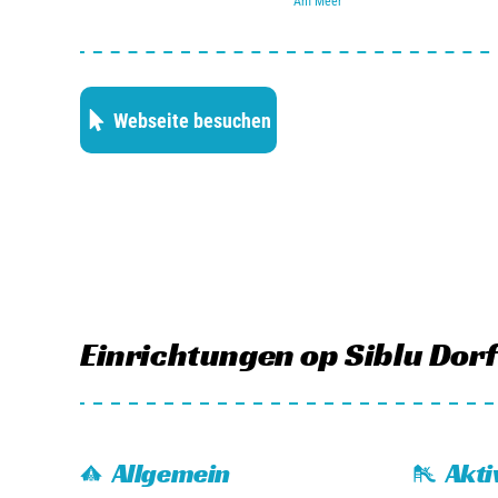
Am Meer
gehen Sie in die Snackbar, die Bar oder das Restauran
Die Umgebung von La Carabasse bietet zahlreiche Mög
Beginnen wir am nahe gelegenen Strand von Vias Plage
Webseite besuchen
und Wassersportler und bietet Möglichkeiten zum S
anderen Strandaktivitäten. Die flache Landschaft ma
eine Radtour dorthin zu einem Kinderspiel. Und wer wi
Nähe einen Golfplatz besuchen. Kulturbegeisterte en
Beziers oder Carcassonne. Was die Natur betrifft, so i
ebenfalls wunderschön. Und dann wieder etwas nähe
Einrichtungen
op Siblu Dor
500 Metern; der größte permanente Jahrmarkt Frankr
Allgemein
Akti