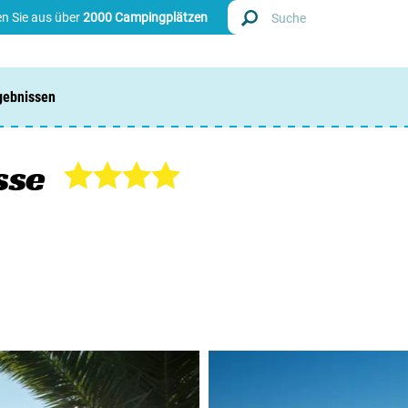
n Sie aus über
2000 Campingplätzen
gebnissen
Finde
Nieder
sse
Belgie
Luxem
Frankr
Schwei
Info