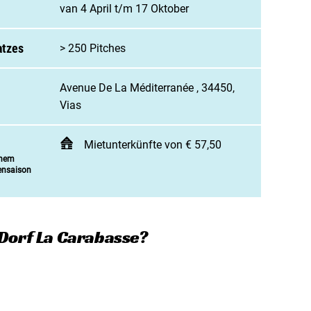
 Campingplatz anmelden
van 4 April t/m 17 Oktober
enarbeit / Werbung
atzes
> 250 Pitches
t aufnehmen
Avenue De La Méditerranée , 34450,
Vias
Mietunterkünfte von € 57,50
inem
ensaison
 Dorf La Carabasse?