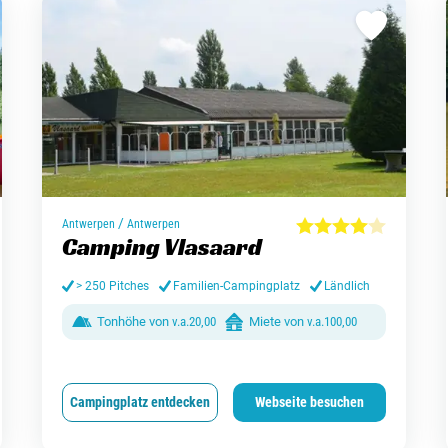
/
Antwerpen
Antwerpen
Camping Vlasaard
> 250 Pitches
Familien-Campingplatz
Ländlich
Tonhöhe von
v.a.
20,00
Miete von
v.a.
100,00
Campingplatz entdecken
Webseite besuchen