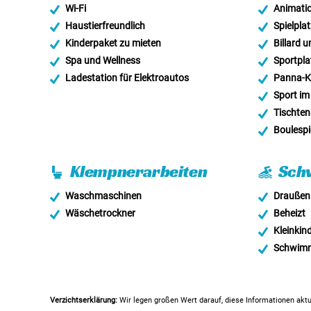
Wi-Fi
Animati
Haustierfreundlich
Spielplat
Kinderpaket zu mieten
Billard u
Spa und Wellness
Sportpla
Ladestation für Elektroautos
Panna-K
Sport im
Tischten
Boulespi
Klempnerarbeiten
Sch
Waschmaschinen
Draußen
Wäschetrockner
Beheizt
Kleinkin
Schwimm
Verzichtserklärung:
Wir legen großen Wert darauf, diese Informationen aktu