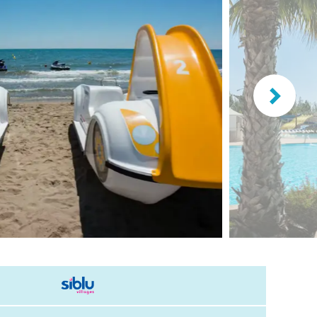
lande
n
burg
eich
z
richten / Blog
ampingsucher
gestellte Fragen