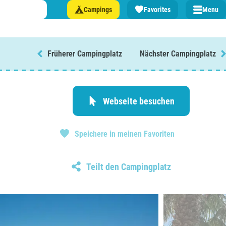
Campings
Favorites
Menu
Früherer Campingplatz
Nächster Campingplatz
n Sie einen Campingplatz in ...
lande
Webseite besuchen
n
Speichere in meinen Favoriten
burg
eich
Teilt den Campingplatz
z
rmationen über ...