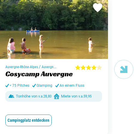
/
Gelde
Auvergne-Rhône-Alpes
Auvergne-Rhône-Alpes
La
Cosycamp Auvergne
de
< 75 Pitches
Glamping
An einem Fluss
< 
Tonhöhe von
v.a.
28,80
Miete von
v.a.
59,95
Campingplatz entdecken
Cam