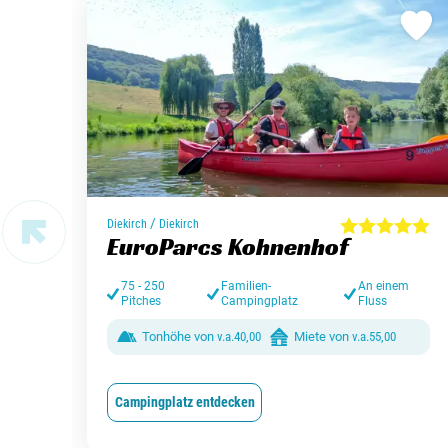
/
Diekirch
Diekirch
EuroParcs Kohnenhof
75 - 250
Familien-
An einem
Pitches
Campingplatz
Fluss
Tonhöhe von
v.a.
40,00
Miete von
v.a.
55,00
Campingplatz entdecken