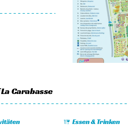
t.
lichkeiten für Ausflüge.
. Er ist ideal für Familien
chwimmen, Windsurfen und
cht einen Spaziergang oder
ll oder kann, kann in der
tdecken gerne Städte wie
st die Herault-Schlucht
r am Campingplatz, auf
f La Carabasse
eichs.
vitäten
Essen & Trinken