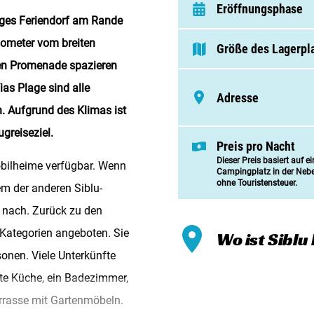
Meinen
Eröffnungsphase
diges Feriendorf am Rande
Zusamm
lometer vom breiten
Größe des Lagerpl
Kontak
nen Promenade spazieren
as Plage sind alle
Adresse
n. Aufgrund des Klimas ist
ugreiseziel.
Preis pro Nacht
Dieser Preis basiert auf e
obilheime verfügbar. Wenn
Campingplatz in der Neb
ohne Touristensteuer.
em der anderen Siblu-
 nach. Zurück zu den
Kategorien angeboten. Sie
Wo ist Siblu
rsonen. Viele Unterkünfte
ete Küche, ein Badezimmer,
rrasse mit Gartenmöbeln.