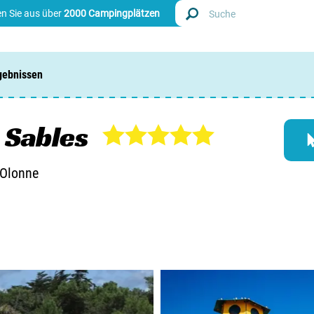
n Sie aus über
2000 Campingplätzen
gebnissen
Finde
Nieder
 Sables
Belgie
'Olonne
Luxem
Frankr
Schwei
Info