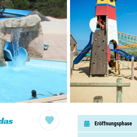
Nieder
Belgie
Luxem
Frankr
Schwei
Nach
Über C
 das
Eröffnungsphase
Häufig 