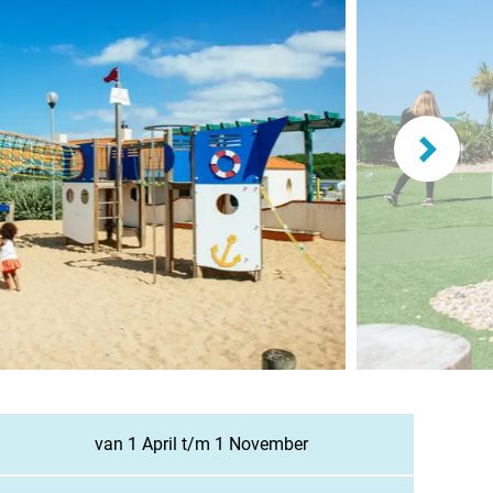
lande
n
burg
eich
z
richten / Blog
ampingsucher
van 1 April t/m 1 November
gestellte Fragen