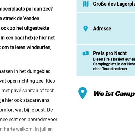
Meinen
Größe des Lagerpl
mpeerplaats pal aan zee?
Zusamm
e streek de Vendee
Kontak
ook zo het uitgestrekte
Adresse
 in een baai heb je hier net
k om te leren windsurfen,
Preis pro Nacht
Dieser Preis basiert auf e
Campingplatz in der Neb
ohne Touristensteuer.
aatsen in het duingebied
at open richting zee. Kies
 met privé-sanitair of toch
Wo ist Camp
je hier ook stacaravans,
omfort wat bij je past. De
mee echt een aanrader voor
 harte welkom. In juli en