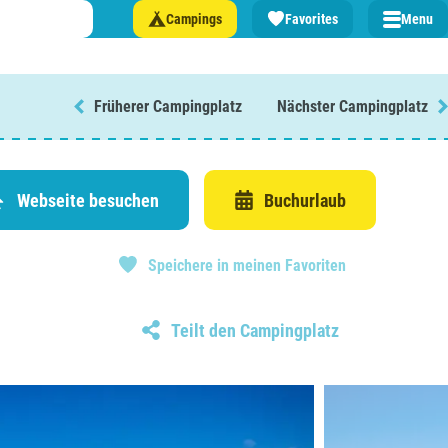
Campings
Favorites
Menu
Früherer Campingplatz
Nächster Campingplatz
n Sie einen Campingplatz in ...
lande
Webseite besuchen
Buchurlaub
n
Speichere in meinen Favoriten
burg
eich
Teilt den Campingplatz
z
rmationen über ...