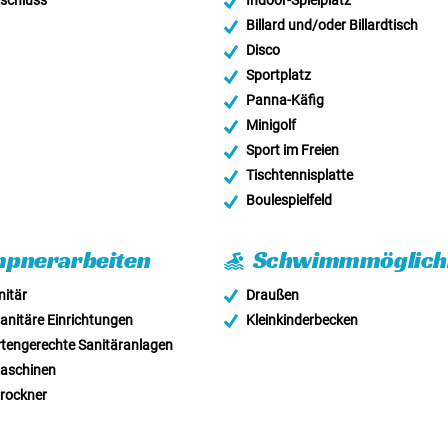
schluss
Indoor-Spielplatz
Billard und/oder Billardtisch
Disco
Sportplatz
Panna-Käfig
Minigolf
Sport im Freien
Tischtennisplatte
Boulespielfeld
pnerarbeiten
Schwimmmöglichk
itär
Draußen
anitäre Einrichtungen
Kleinkinderbecken
tengerechte Sanitäranlagen
schinen
rockner