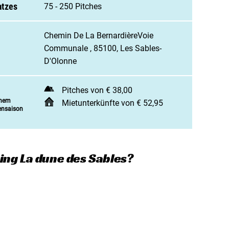
 Campingplatz anmelden
atzes
75 - 250 Pitches
enarbeit / Werbung
Chemin De La BernardièreVoie
t aufnehmen
Communale , 85100, Les Sables-
D'Olonne
Pitches von € 38,00
inem
Mietunterkünfte von € 52,95
ensaison
ing La dune des Sables?