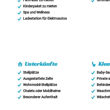
Fahrräder zu mieten
Stroman
Kinderpaket zu mieten
Spa und Wellness
Ladestation für Elektroautos
Unterkünfte
Klem
Stellplätze
Baby-San
Ausgestattete Zelte
Private s
Wohnmobil-Stellplätze
Behinder
Chalets oder Mobilheime
Waschma
Besonderer Aufenthalt
Wäschet