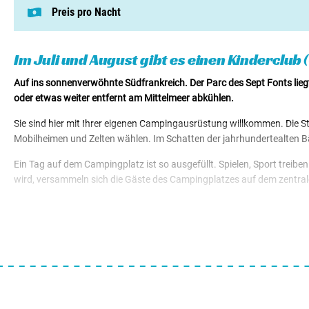
Preis pro Nacht
Dieser Preis basiert auf einem Campingplat
Pitches von € 31,50
Mietunterkünfte von € 115,00
Im Juli und August gibt es einen Kinderclub (
Auf ins sonnenverwöhnte Südfrankreich. Der Parc des Sept Fonts lieg
oder etwas weiter entfernt am Mittelmeer abkühlen.
Sie sind hier mit Ihrer eigenen Campingausrüstung willkommen. Die St
Mobilheimen und Zelten wählen. Im Schatten der jahrhundertealten B
Ein Tag auf dem Campingplatz ist so ausgefüllt. Spielen, Sport trei
wird, versammeln sich die Gäste des Campingplatzes auf dem zentrale
Nach einem frischen Croissant, einem Glas Orangensaft und einem Kaf
Weinstadt Beziers erkunden? Die Stadt Agde liegt in der Nähe und ist