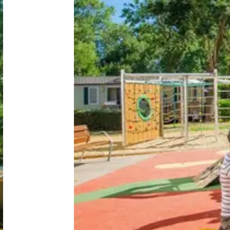
Niederlande
Belgien
Luxemburg
Frankreich
Schweiz
Nachrichten / Blog
Über Campingsucher
Häufig gestellte Fragen
Meinen Campingplatz anmelden
Zusammenarbeit / Werbung