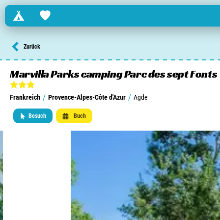
Campings
Favorites
Finden Sie einen Campingplatz in ...
Zurück
Niederlande
Marvilla Parks camping Parc des sept Fonts
Belgien
/
/
Frankreich
Provence-Alpes-Côte d'Azur
Agde
Luxemburg
Besuch
Buch
Frankreich
Schweiz
Informationen über ...