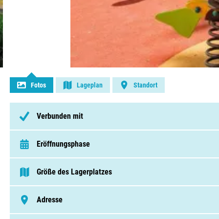
Kontakt aufnehmen
Fotos
Lageplan
Standort
Verbunden mit
Eröffnungsphase
van 1 Juni t/m 27 September
Größe des Lagerplatzes
75 - 250 Pitches
Adresse
Chemin François Fédou , 34300, Agde