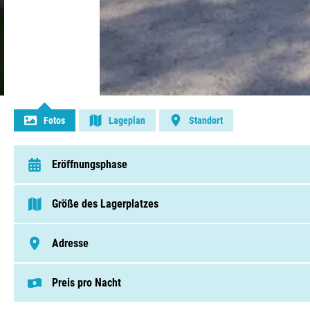
Kontakt aufnehmen
Fotos
Lageplan
Standort
Eröffnungsphase
van 1 Januar t/m 31 Dezember
Größe des Lagerplatzes
> 250 Pitches
Adresse
Rue De Consdorf 29, 6551, Berdorf
Preis pro Nacht
Dieser Preis basiert auf einem Campingplat
Pitches von € 18,40