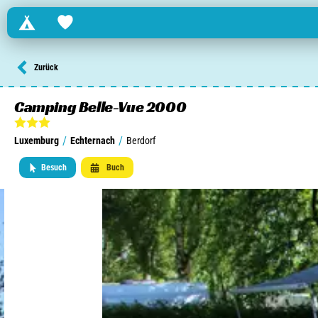
Campings
Favorites
Finden Sie einen Campingplatz in ...
Zurück
Niederlande
Camping Belle-Vue 2000
Belgien
/
/
Luxemburg
Echternach
Berdorf
Luxemburg
Besuch
Buch
Frankreich
Schweiz
Informationen über ...