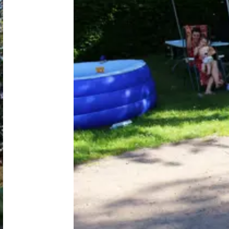
Niederlande
Belgien
Luxemburg
Frankreich
Schweiz
Nachrichten / Blog
Über Campingsucher
Häufig gestellte Fragen
Meinen Campingplatz anmelden
Zusammenarbeit / Werbung