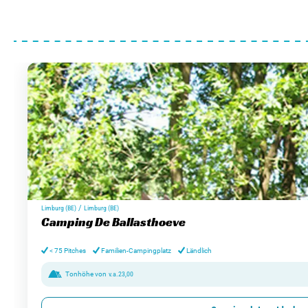
/
Limburg (BE)
Limburg (BE)
Camping De Ballasthoeve
< 75 Pitches
Familien-Campingplatz
Ländlich
Tonhöhe von
v.a.
23,00