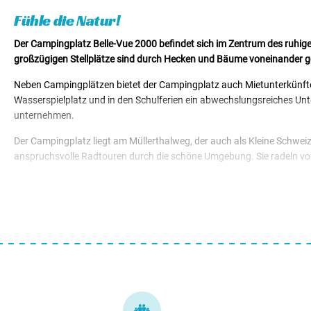
Mietunterkünfte von € 70,00
Fühle die Natur!
Der Campingplatz Belle-Vue 2000 befindet sich im Zentrum des ruhigen
großzügigen Stellplätze sind durch Hecken und Bäume voneinander g
Neben Campingplätzen bietet der Campingplatz auch Mietunterkünfte a
Wasserspielplatz und in den Schulferien ein abwechslungsreiches U
unternehmen.
Der Campingplatz liegt am Müllerthalweg, der auch als Kleine Schwei
anspruchsvolle Radtouren durch die schöne Umgebung. Sie radeln vo
Berdorf ist auch für seine Sportkletterrouten bekannt, es gibt mehrer
ein historisches und kulturelles Zentrum und hat ihre mittelalterlic