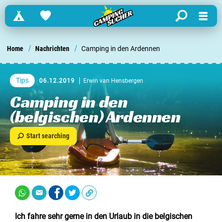
Campings
Favorites
search
Menu
Finden Sie einen Campingplatz in ...
/
/
Home
Nachrichten
Camping in den Ardennen
Niederlande
Tips
06.12.2019
Erwin van Hensbergen
Belgien
Camping in den
(belgischen) Ardennen
Luxemburg
Start searching
Frankreich
Schweiz
Informationen über ...
Ich fahre sehr gerne in den Urlaub in die
belgischen