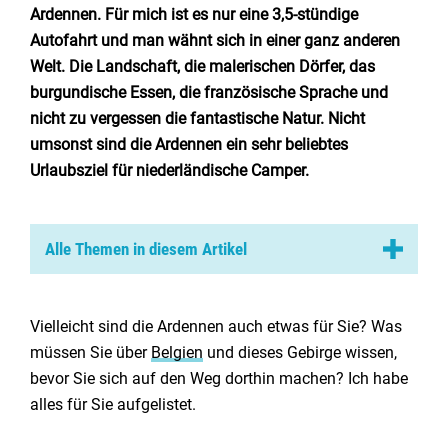
Niederlande
Ardennen
. Für mich ist es nur eine 3,5-stündige
Autofahrt und man wähnt sich in einer ganz anderen
Belgien
Welt. Die Landschaft, die malerischen Dörfer, das
burgundische Essen, die französische Sprache und
Luxemburg
nicht zu vergessen die fantastische Natur. Nicht
umsonst sind die Ardennen ein sehr beliebtes
Frankreich
Urlaubsziel für
niederländische Camper
.
Schweiz
Alle Themen in diesem Artikel
Nachrichten / Blog
Die Ardennen
Die Natur in den Ardennen
Vielleicht sind die Ardennen auch etwas für Sie? Was
Über Campingsucher
müssen Sie über
Das Klima der Ardennen
Belgien
und dieses Gebirge wissen,
Häufig gestellte Fragen
bevor Sie sich auf den Weg dorthin machen? Ich habe
Berühmte Orte und reizvolle Städte in den Ardennen
Meinen Campingplatz anmelden
alles für Sie aufgelistet.
Aktivitäten in den Ardennen
Zusammenarbeit / Werbung