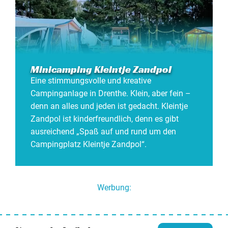
Minicamping Kleintje Zandpol
Eine stimmungsvolle und kreative
Campinganlage in Drenthe. Klein, aber fein –
denn an alles und jeden ist gedacht. Kleintje
Zandpol ist kinderfreundlich, denn es gibt
ausreichend „Spaß auf und rund um den
Campingplatz Kleintje Zandpol“.
Werbung: