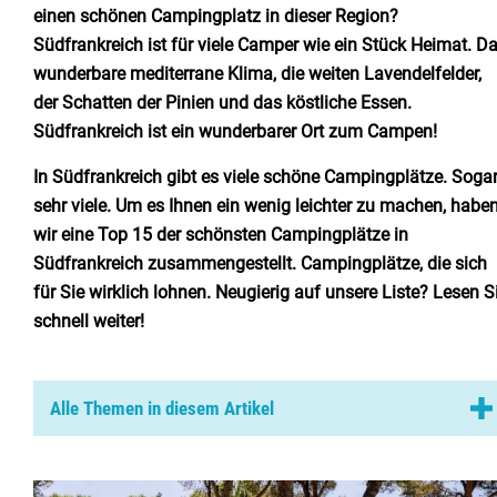
Niederlande
einen schönen Campingplatz in dieser Region?
Südfrankreich ist für viele Camper wie ein Stück Heimat. D
Belgien
wunderbare mediterrane Klima, die weiten Lavendelfelder,
der Schatten der Pinien und das köstliche Essen.
Luxemburg
Südfrankreich ist ein wunderbarer Ort zum Campen!
Frankreich
In Südfrankreich gibt es viele schöne Campingplätze. Soga
sehr viele. Um es Ihnen ein wenig leichter zu machen, habe
Schweiz
wir eine Top 15 der schönsten Campingplätze in
Südfrankreich zusammengestellt. Campingplätze, die sich
für Sie wirklich lohnen. Neugierig auf unsere Liste? Lesen S
Nachrichten / Blog
schnell weiter!
Über Campingsucher
Alle Themen in diesem Artikel
Häufig gestellte Fragen
Meinen Campingplatz anmelden
01. Campingplatz Cala Gogo in Saint-Cyprien
Zusammenarbeit / Werbung
02. Camping le Vieux Port in Messanges