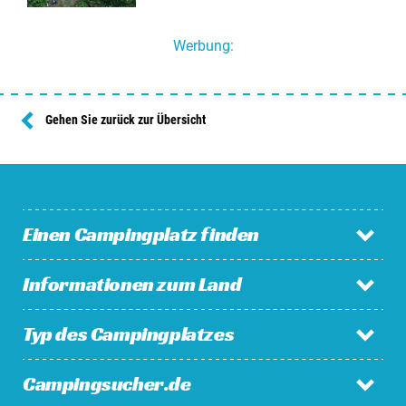
Werbung:
Gehen Sie zurück zur Übersicht
Einen Campingplatz finden
Informationen zum Land
Campingplätze in den Niederlanden
Campingplätze in Belgien
Typ des Campingplatzes
Niederlande
Campingplätze in Luxemburg
Belgien
Campingplätze in Frankreich
Campingsucher.de
Familiencampingplatz
Luxemburg
Campingplätze in den Schweiz