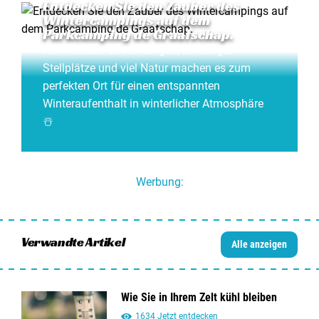
Entdecken Sie den Zauber des
Wintercampings auf dem
Parkcamping de Graafschap.
Komfortable Einrichtungen, befestigte
Stellplätze und viel Natur machen es zum
perfekten Ort für einen entspannten
Winteraufenthalt in winterlicher Atmosphäre
☃️
Werbung:
Verwandte Artikel
Alle anzeigen
Wie Sie in Ihrem Zelt kühl bleiben
1634 Jetzt entdecken