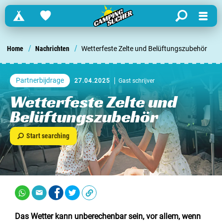
Campings
Favorites
search
Menu
Finden Sie einen Campingplatz in ...
/
/
Home
Nachrichten
Wetterfeste Zelte und Belüftungszubehör
Niederlande
Partnerbijdrage
27.04.2025
Gast schrijver
Belgien
Wetterfeste Zelte und
Belüftungszubehör
Luxemburg
Start searching
Frankreich
Schweiz
Informationen über ...
Das Wetter kann unberechenbar sein, vor allem, wenn