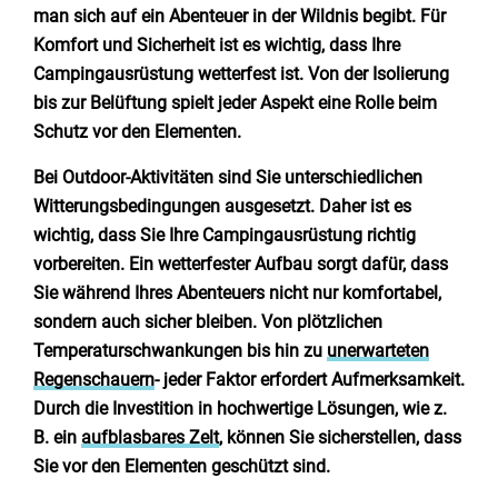
Niederlande
man sich auf ein Abenteuer in der Wildnis begibt. Für
Komfort und Sicherheit ist es wichtig, dass Ihre
Belgien
Campingausrüstung wetterfest ist. Von der Isolierung
bis zur Belüftung spielt jeder Aspekt eine Rolle beim
Luxemburg
Schutz vor den Elementen.
Frankreich
Bei Outdoor-Aktivitäten sind Sie unterschiedlichen
Witterungsbedingungen ausgesetzt. Daher ist es
Schweiz
wichtig, dass Sie Ihre Campingausrüstung richtig
vorbereiten. Ein wetterfester Aufbau sorgt dafür, dass
Sie während Ihres Abenteuers nicht nur komfortabel,
Nachrichten / Blog
sondern auch sicher bleiben. Von plötzlichen
Temperaturschwankungen bis hin zu
unerwarteten
Über Campingsucher
Regenschauern
- jeder Faktor erfordert Aufmerksamkeit.
Durch die Investition in hochwertige Lösungen, wie z.
Häufig gestellte Fragen
B. ein
aufblasbares Zelt
, können Sie sicherstellen, dass
Meinen Campingplatz anmelden
Sie vor den Elementen geschützt sind.
Zusammenarbeit / Werbung