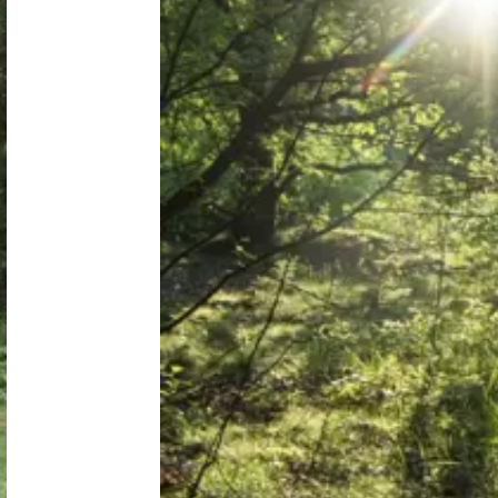
Niederlande
Belgien
Luxemburg
Frankreich
Schweiz
Nachrichten / Blog
Über Campingsucher
Häufig gestellte Fragen
Meinen Campingplatz anmelden
Zusammenarbeit / Werbung