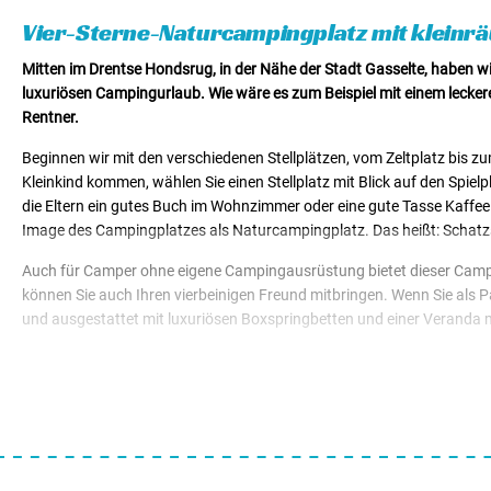
Mietunterkünfte von € 49,50
Vier-Sterne-Naturcampingplatz mit klein
Mitten im Drentse Hondsrug, in der Nähe der Stadt Gasselte, haben wi
luxuriösen Campingurlaub. Wie wäre es zum Beispiel mit einem leckeren
Rentner.
Beginnen wir mit den verschiedenen Stellplätzen, vom Zeltplatz bis z
Kleinkind kommen, wählen Sie einen Stellplatz mit Blick auf den Spielp
die Eltern ein gutes Buch im Wohnzimmer oder eine gute Tasse Kaffee in
Image des Campingplatzes als Naturcampingplatz. Das heißt: Schatzsu
Auch für Camper ohne eigene Campingausrüstung bietet dieser Camping
können Sie auch Ihren vierbeinigen Freund mitbringen. Wenn Sie als 
und ausgestattet mit luxuriösen Boxspringbetten und einer Veranda
Vom Campingplatz aus können Sie direkt in das Naturschutzgebiet 
erreichen. Beliebt bei Jung und Alt ist ein Besuch in Wildlands Emme