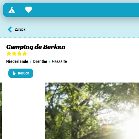
Campings
Favorites
Finden Sie einen Campingplatz in ...
Zurück
Niederlande
Camping de Berken
Belgien
/
/
Niederlande
Drenthe
Gasselte
Luxemburg
Besuch
Frankreich
Schweiz
Informationen über ...