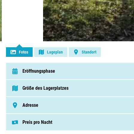
Kontakt aufnehmen
Fotos
Lageplan
Standort
Eröffnungsphase
van 1 April t/m 1 Oktober
Größe des Lagerplatzes
75 - 250 Pitches
Adresse
Borgerweg 23, 9462 RA, Gasselte
Preis pro Nacht
Dieser Preis basiert auf einem Campingplat
Pitches von € 25,00