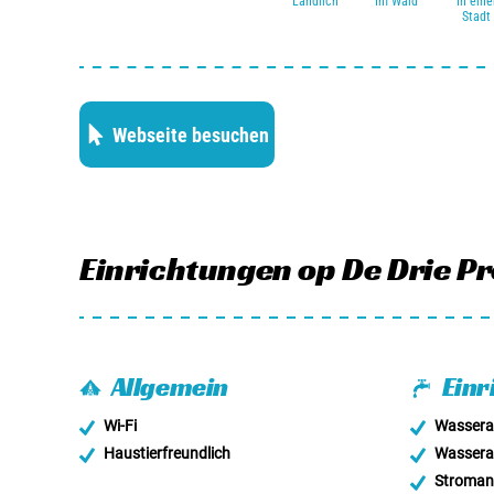
Ländlich
Im Wald
In eine
Charmecamping des Jahres ausgezeichnet und 2023 er
Stadt
den Campingplatz mit dem besten Restaurant.
Webseite besuchen
Einrichtungen
op De Drie P
Allgemein
Einr
Wi-Fi
Wassera
Haustierfreundlich
Wassera
Stroman