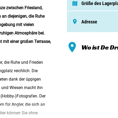
Meinen
Größe des Lagerpl
nze zwischen Friesland,
Zusamm
 an diejenigen, die Ruhe
Adresse
Kontak
mgebung mit vielen
 ruhigen Atmosphäre bei.
 mit einer großen Terrasse,
Wo ist De Dr
r, die Ruhe und Frieden
gplatz reichlich. Die
ieten dank der üppigen
d und Wiesen macht ihn
 (Hobby-)Fotografen. Der
m für Angler, die sich an
 Hier können Sie ohne