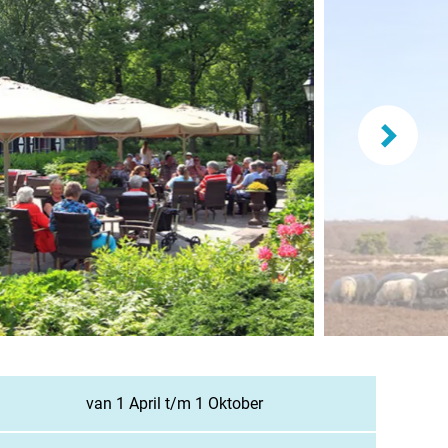
lande
n
burg
eich
z
richten / Blog
ampingsucher
van 1 April t/m 1 Oktober
gestellte Fragen