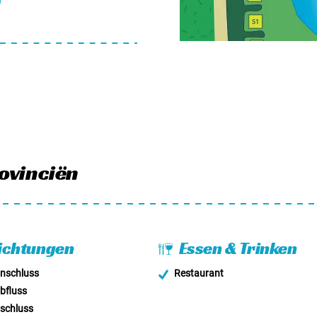
r
hielt er den ACSI-Preis für
rovinciën
ichtungen
Essen & Trinken
nschluss
Restaurant
bfluss
schluss