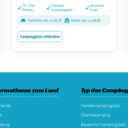
75 - 250
Familien-
An einem
Pitches
Campingplatz
Fluss
Tonhöhe von
v.a.
36,20
Miete von
v.a.
54,00
Campingplatz entdecken
ormationen zum Land
Typ des Camping
rlande
Familiencampingplatz
en
Charmecamping
mburg
Bauernhof-Campingplatz