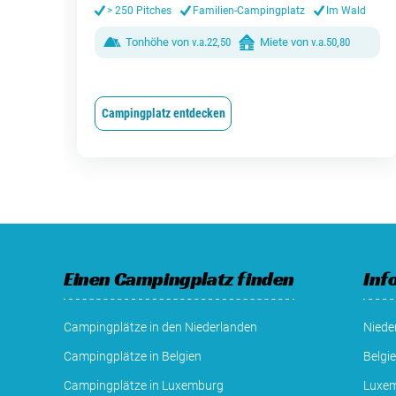
> 250 Pitches
Familien-Campingplatz
Im Wald
Tonhöhe von
v.a.
22,50
Miete von
v.a.
50,80
Campingplatz entdecken
Einen Campingplatz finden
Inf
Campingplätze in den Niederlanden
Niede
Campingplätze in Belgien
Belgi
Campingplätze in Luxemburg
Luxe