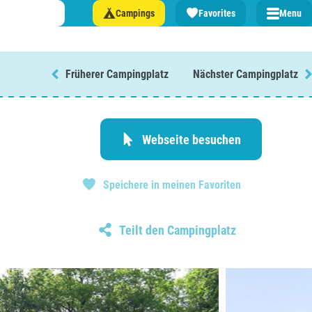
Campings
Favorites
Menu
Früherer Campingplatz
Nächster Campingplatz
n Sie einen Campingplatz in ...
lande
Webseite besuchen
n
Speichere in meinen Favoriten
burg
eich
Teilt den Campingplatz
z
rmationen über ...