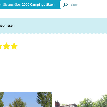
n Sie aus über
2000 Campingplätzen
gebnissen
Finde
Nieder
Belgie
Luxem
Frankr
Schwei
Info