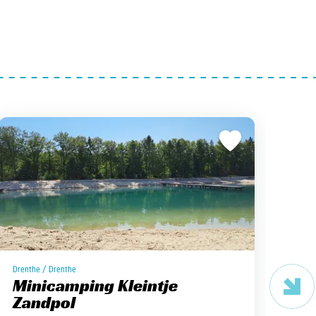
/
Drenthe
Drenthe
Minicamping Kleintje
Pays 
Ca
Zandpol