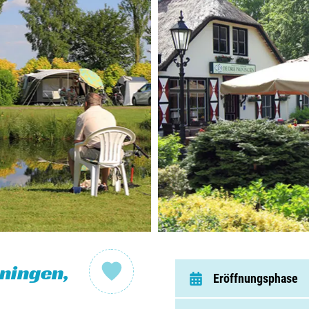
Nieder
Belgie
Luxem
Frankr
Schwei
Nach
Über C
ningen,
Eröffnungsphase
Häufig 