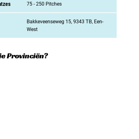
 Campingplatz anmelden
atzes
75 - 250 Pitches
enarbeit / Werbung
Bakkeveenseweg 15, 9343 TB, Een-
t aufnehmen
West
ie Provinciën?