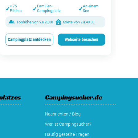
< 
< 75
Familien-
An einem
Pitches
Campingplatz
See
Tonhöhe von
v.a.
20,00
Miete von
v.a.
40,00
Campingplatz entdecken
Webseite besuchen
Cam
platzes
Campingsucher.de
Nachrichten / Blog
Wer ist Campingsucher?
Häufig gestellte Fragen