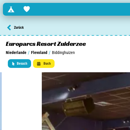
Campings
Favorites
Finden Sie einen Campingplatz in ...
Zurück
Niederlande
Europarcs Resort Zuiderzee
/
/
Niederlande
Flevoland
Biddinghuizen
Belgien
Besuch
Buch
Luxemburg
Frankreich
Schweiz
Informationen über ...