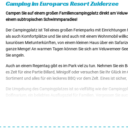
Camping im Europarcs Resort Zuiderzee
Campen Sie auf einem großen Familiencampingplatz direkt am Veluwem
einem subtropischen Schwimmparadies!
Der Campingplatz ist Teil eines großen Ferienparks mit Einrichtungen
als auch Komfortplätze und Sie sind auch mit einem Wohnmobil willko
luxuriösen Mietunterkünften, von einem kleinen Haus über ein Safari
ganze Menge! An warmen Tagen können Sie sich am Veluwemeer-See ents
Sie angeln.
Auch an einem Regentag gibt es im Park viel zu tun. Nehmen Sie ein 
es Zeit für eine Partie Billard, Minigolf oder versuchen Sie Ihr Glüc
Sortiment und alles für ein leckeres BBQ vor dem Zelt. Eines ist sicher,
Die Umgebung des Campingplatzes ist so vielfältig wie der Campingpla
Dolfinarium, ein beliebtes Ausflugsziel für Familien. Vergessen Sie 
vom Campingplatz entfernt, so dass Sie ihn leicht zu Fuß oder mit
finden Sie ein zu niedliches Pfannkuchenhaus und einen großen Spielp