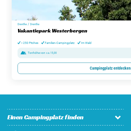
/
Drenthe
Drenthe
Vakantiepark Westerbergen
> 250 Pitches
Familien-Campingplatz
Im Wald
Tonhöhe von
v.a.
15,00
Campingplatz entdecken
Einen Campingplatz finden