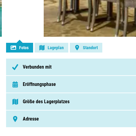
Kontakt aufnehmen
Fotos
Lageplan
Standort
Verbunden mit
Eröffnungsphase
van 1 Januar t/m 31 Dezember
Größe des Lagerplatzes
> 250 Pitches
Adresse
Spijkweg 15, 8256 RJ, Biddinghuizen