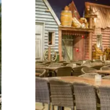
Niederlande
Belgien
Luxemburg
Frankreich
Schweiz
Nachrichten / Blog
Über Campingsucher
Häufig gestellte Fragen
Meinen Campingplatz anmelden
Zusammenarbeit / Werbung