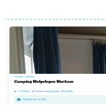
/
Friesland
Friesland
Camping Welgelegen Workum
< 75 Pitches
Familien-Campingplatz
Ländlich
Tonhöhe von
v.a.
20,00