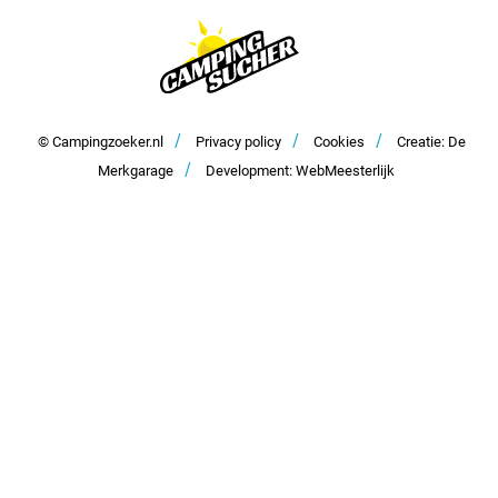
Campingplatz am Meer
Häufig gestellte Fragen
Alle Länder >
Meinen Campingplatz anmelden
Alle anzeigen >
Zusammenarbeit und Werbung
/
/
/
Kontakt
© Campingzoeker.nl
Privacy policy
Cookies
Creatie: De
/
Merkgarage
Development: WebMeesterlijk