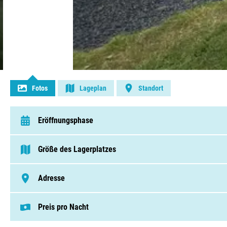
Kontakt aufnehmen
Fotos
Lageplan
Standort
Eröffnungsphase
van 1 April t/m 1 Oktober
Größe des Lagerplatzes
< 75 Pitches
Adresse
Huigenstraat 49, 4151 CC, Acquoy
Preis pro Nacht
Dieser Preis basiert auf einem Campingplat
Pitches von € 25,00