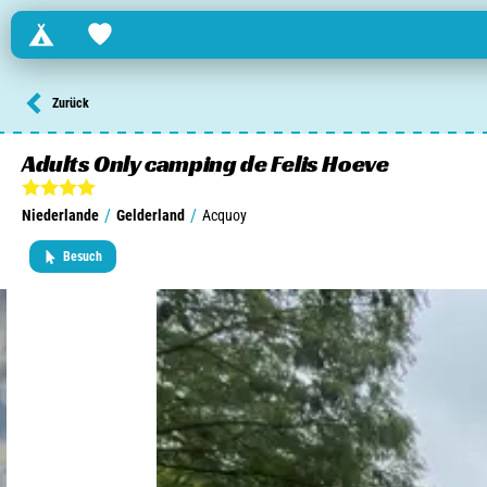
Campings
Favorites
Finden Sie einen Campingplatz in ...
Zurück
Niederlande
Adults Only camping de Felis Hoeve
Belgien
/
/
Niederlande
Gelderland
Acquoy
Luxemburg
Besuch
Frankreich
Schweiz
Informationen über ...