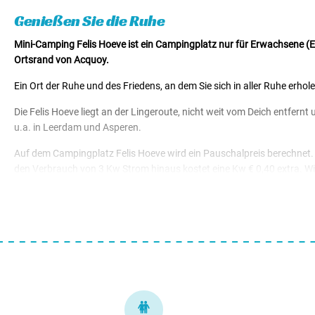
Genießen Sie die Ruhe
Mini-Camping Felis Hoeve ist ein Campingplatz nur für Erwachsene (E
Ortsrand von Acquoy.
Ein Ort der Ruhe und des Friedens, an dem Sie sich in aller Ruhe erh
Die Felis Hoeve liegt an der Lingeroute, nicht weit vom Deich entfer
u.a. in Leerdam und Asperen.
Auf dem Campingplatz Felis Hoeve wird ein Pauschalpreis berechnet. 
den Verbrauch von 3 Kw Strom hinaus kostet eine Kw € 0,40 extra. Wi
Der Campingplatz ist
vom 1. April bis zum 2. Oktober geöffnet.