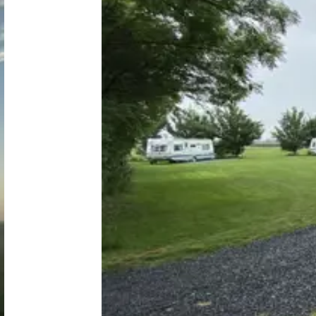
Niederlande
Belgien
Luxemburg
Frankreich
Schweiz
Nachrichten / Blog
Über Campingsucher
Häufig gestellte Fragen
Meinen Campingplatz anmelden
Zusammenarbeit / Werbung