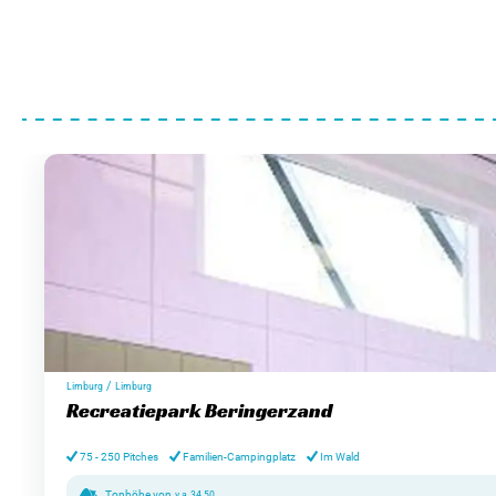
/
Limburg
Limburg
Recreatiepark Beringerzand
75 - 250 Pitches
Familien-Campingplatz
Im Wald
Tonhöhe von
v.a.
34,50