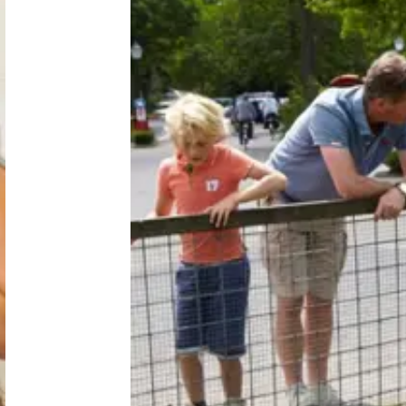
Niederlande
Belgien
Luxemburg
Frankreich
Schweiz
Nachrichten / Blog
Über Campingsucher
Häufig gestellte Fragen
Meinen Campingplatz anmelden
Zusammenarbeit / Werbung