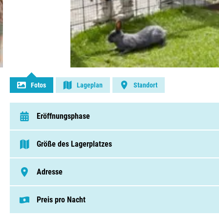
Kontakt aufnehmen
Fotos
Lageplan
Standort
Eröffnungsphase
van 1 Januar t/m 31 Dezember
Größe des Lagerplatzes
> 250 Pitches
Adresse
Elshofweg 6, 7141 DH, Groenlo
Preis pro Nacht
Dieser Preis basiert auf einem Campingplat
Pitches von € 26,00