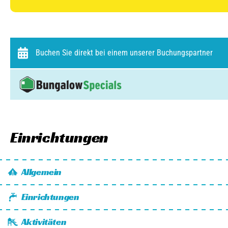
Buchen Sie direkt bei einem unserer Buchungspartner
Einrichtungen
Allgemein
Wi-Fi
Einrichtungen
Fahrräder zu mieten
Stromanschluss
Kanus zu vermieten
Aktivitäten
Spa und Wellness