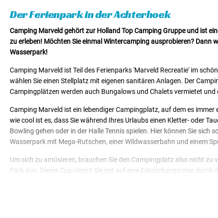
Der Ferienpark in der Achterhoek
Camping Marveld gehört zur Holland Top Camping Gruppe und ist ein
zu erleben! Möchten Sie einmal Wintercamping ausprobieren? Dann wä
Wasserpark!
Camping Marveld ist Teil des Ferienparks 'Marveld Recreatie' im schö
wählen Sie einen Stellplatz mit eigenen sanitären Anlagen. Der Campi
Campingplätzen werden auch Bungalows und Chalets vermietet und es
Camping Marveld ist ein lebendiger Campingplatz, auf dem es immer e
wie cool ist es, dass Sie während Ihres Urlaubs einen Kletter- oder 
Bowling gehen oder in der Halle Tennis spielen. Hier können Sie sic
Wasserpark mit Mega-Rutschen, einer Wildwasserbahn und einem Spr
Um sich zu amüsieren, brauchen Sie den Campingplatz also nicht zu v
Park aus. Dieser Zug nimmt Sie mit auf eine Entdeckungsreise durch 
nehmen, die an den Weinbergen vorbeiführen. Sie können dies auch mi
Golfplatz, auf dem Sie sich austoben können. Die Slinge fließt direkt 