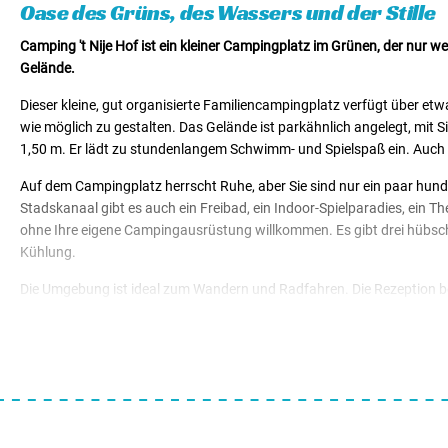
Oase des Grüns, des Wassers und der Stille
Camping 't Nije Hof ist ein kleiner Campingplatz im Grünen, der nur
Gelände.
Dieser kleine, gut organisierte Familiencampingplatz verfügt über et
wie möglich zu gestalten. Das Gelände ist parkähnlich angelegt, mit 
1,50 m. Er lädt zu stundenlangem Schwimm- und Spielspaß ein. Auch 
Auf dem Campingplatz herrscht Ruhe, aber Sie sind nur ein paar hun
Stadskanaal gibt es auch ein Freibad, ein Indoor-Spielparadies, ein 
ohne Ihre eigene Campingausrüstung willkommen. Es gibt drei hübsch
Kühlung.
Die Umgebung ist ideal zum Wandern und Radfahren. Die Rezeption be
Wonderwereld in Ter Apel. Ein Besuch im Wildlands Zoo Emmen ist für J
Attraktionen kennen. Auch die Festungsstadt Bourtange und die Stadt