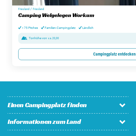
/
Friesland
Friesland
Camping Welgelegen Workum
< 75 Pitches
Familien-Campingplatz
Ländlich
Tonhöhe von
v.a.
20,00
Campingplatz entdecken
Einen Campingplatz finden
Informationen zum Land
Campingplätze in den Niederlanden
Campingplätze in Belgien