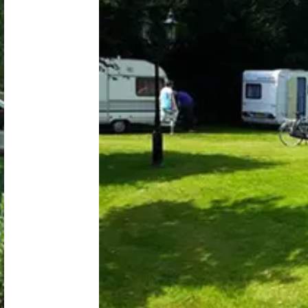
Niederlande
Belgien
Luxemburg
Frankreich
Schweiz
Nachrichten / Blog
Über Campingsucher
Häufig gestellte Fragen
Meinen Campingplatz anmelden
Zusammenarbeit / Werbung