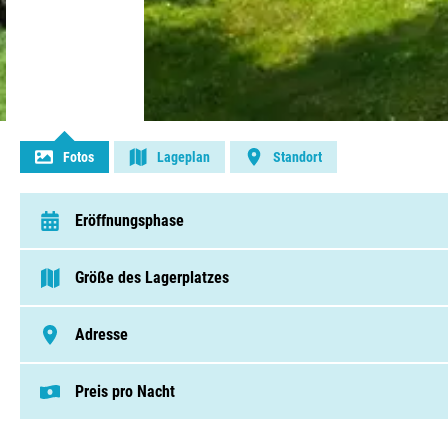
Kontakt aufnehmen
Fotos
Lageplan
Standort
Eröffnungsphase
van 1 April t/m 1 Oktober
Größe des Lagerplatzes
< 75 Pitches
Adresse
Spoorstraat 29B, 9503 AM, Stadskanaal
Preis pro Nacht
Dieser Preis basiert auf einem Campingplat
Pitches von € 18,50
Mietunterkünfte von € 32,50