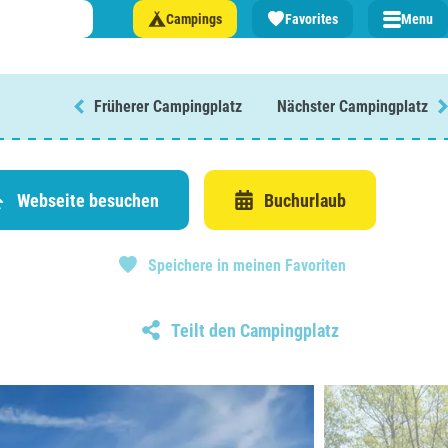
Campings
Favorites
Menu
Früherer Campingplatz
Nächster Campingplatz
n Sie einen Campingplatz in ...
lande
Webseite besuchen
Buchurlaub
n
Speichere in meinen Favoriten
burg
eich
Teilt den Campingplatz
z
rmationen über ...