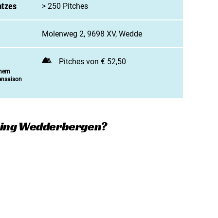
 Campingplatz anmelden
atzes
> 250 Pitches
enarbeit / Werbung
Molenweg 2, 9698 XV, Wedde
t aufnehmen
Pitches von € 52,50
inem
ensaison
ping Wedderbergen?