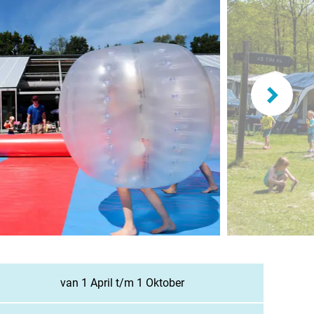
lande
n
burg
eich
z
richten / Blog
ampingsucher
van 1 April t/m 1 Oktober
gestellte Fragen