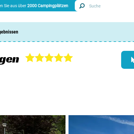
n Sie aus über
2000 Campingplätzen
gebnissen
Finde
Nieder
gen
Belgie
Luxem
Frankr
Schwei
Info