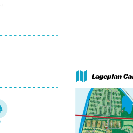
e!
auf dem Campingplatz de
2023 abgeschlossen sein.
Lageplan C
d