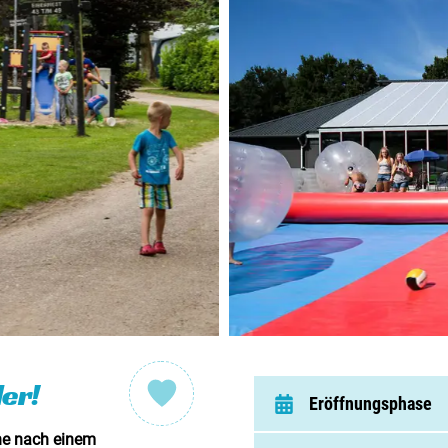
Nieder
Belgie
Luxem
Frankr
Schwei
Nach
Über C
er!
Eröffnungsphase
Häufig 
che nach einem