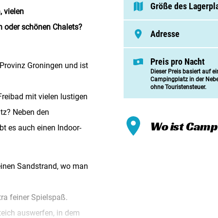
Meinen
Größe des Lagerpl
 vielen
Zusamm
n oder schönen Chalets?
Adresse
Kontak
Preis pro Nacht
 Provinz Groningen und ist
Dieser Preis basiert auf e
Campingplatz in der Neb
ohne Touristensteuer.
reibad mit vielen lustigen
atz? Neben den
Wo ist Cam
t es auch einen Indoor-
feinen Sandstrand, wo man
tra feiner Spielspaß.
teich auswerfen, in dem