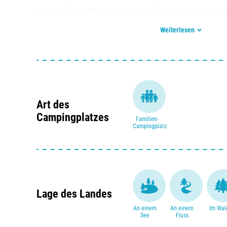
viele große Karpfen schwimmen. Entspannung für all
Weiterlesen
Derzeit werden die gastronomischen Einrichtungen 
Wedderbergen komplett renoviert.
Diese Renovierung wird voraussichtlich im Sommer 
Art des
Campingplatzes
Familien-
Campingplatz
Lage des Landes
An einem
An einem
Im Wal
See
Fluss