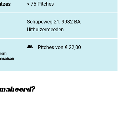
 Campingplatz anmelden
atzes
< 75 Pitches
enarbeit / Werbung
Schapeweg 21, 9982 BA,
t aufnehmen
Uithuizermeeden
Pitches von € 22,00
inem
ensaison
emaheerd?