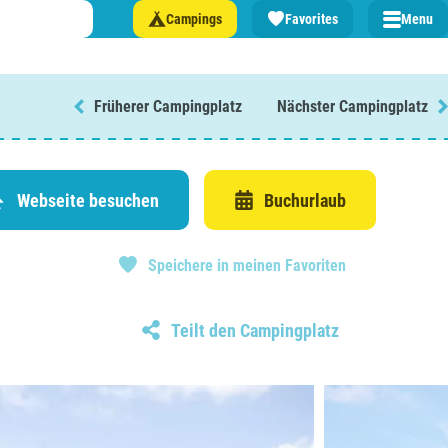
Campings
Favorites
Menu
Früherer Campingplatz
Nächster Campingplatz
n Sie einen Campingplatz in ...
lande
Webseite besuchen
Buchurlaub
n
Speichere in meinen Favoriten
burg
eich
Teilt den Campingplatz
z
rmationen über ...