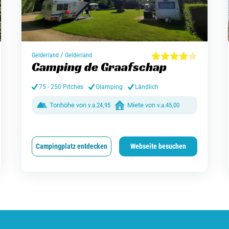
/
Gelderland
Gelderland
Camping de Graafschap
75 - 250 Pitches
Glamping
Ländlich
Tonhöhe von
v.a.
24,95
Miete von
v.a.
45,00
Campingplatz entdecken
Webseite besuchen