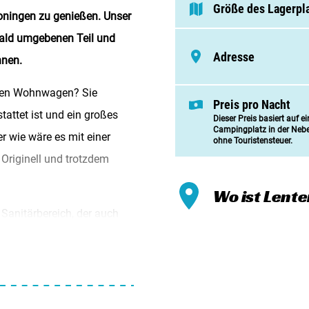
Meinen
Größe des Lagerpl
oningen zu genießen. Unser
Zusamm
ald umgebenen Teil und
Adresse
Kontak
nnen.
nen Wohnwagen? Sie
Preis pro Nacht
attet ist und ein großes
Dieser Preis basiert auf e
Campingplatz in der Neb
r wie wäre es mit einer
ohne Touristensteuer.
riginell und trotzdem
Wo ist Lent
Sanitärbereich, der auch