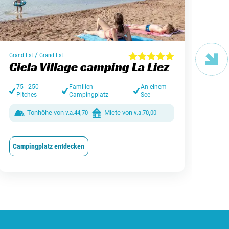
/
Grand Est
Grand Est
Antw
Ciela Village camping La Liez
Ca
75 - 250
Familien-
An einem
> 
Pitches
Campingplatz
See
Tonhöhe von
v.a.
44,70
Miete von
v.a.
70,00
Campingplatz entdecken
Cam