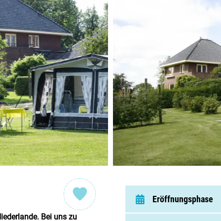
Nieder
Belgie
Luxem
Frankr
Schwei
Nach
Über C
Eröffnungsphase
Häufig 
iederlande. Bei uns zu