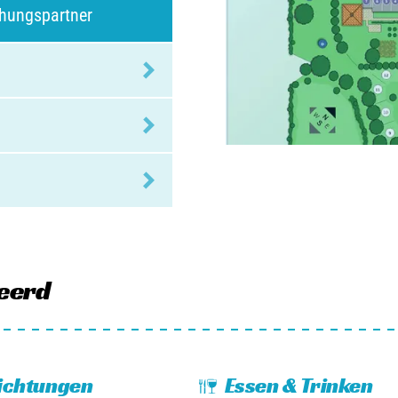
chungspartner
eerd
ichtungen
Essen & Trinken