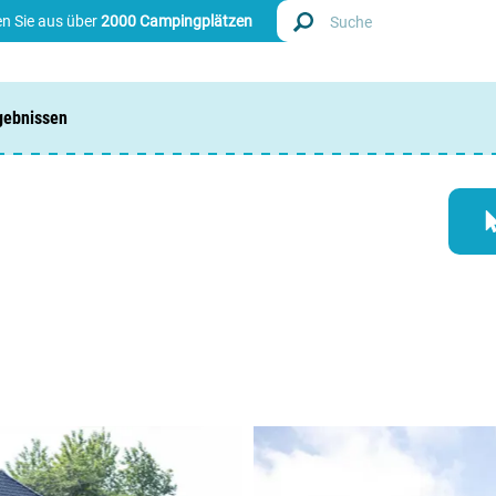
n Sie aus über
2000 Campingplätzen
gebnissen
Finde
Nieder
Belgie
Luxem
Frankr
Schwei
Info