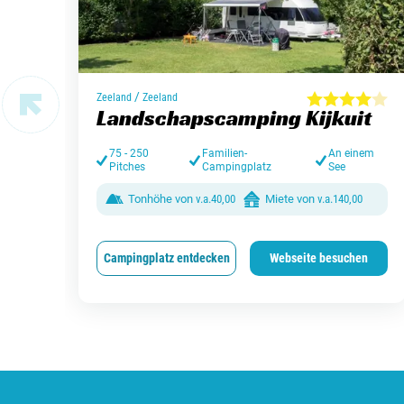
/
Zeeland
Zeeland
Landschapscamping Kijkuit
75 - 250
Familien-
An einem
Pitches
Campingplatz
See
Tonhöhe von
v.a.
40,00
Miete von
v.a.
140,00
Campingplatz entdecken
Webseite besuchen