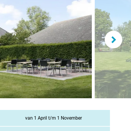
lande
n
burg
eich
z
richten / Blog
ampingsucher
van 1 April t/m 1 November
gestellte Fragen