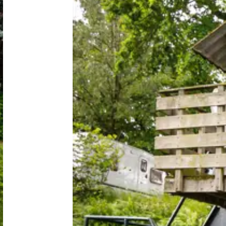
Niederlande
Belgien
Luxemburg
Frankreich
Schweiz
Nachrichten / Blog
Über Campingsucher
Häufig gestellte Fragen
Meinen Campingplatz anmelden
Zusammenarbeit / Werbung