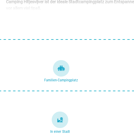
Camping Hitjesvijver ist der ideale Stadtcampingplatz zum Entspannen.
vor allem viel Spaß.
Ideal für jede Art von Urlauber. Familien mit Kindern, Kulturinteressi
Familien-Campingplatz
In einer Stadt