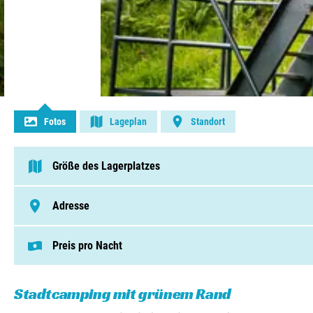
Kontakt aufnehmen
Fotos
Lageplan
Standort
Größe des Lagerplatzes
75 - 250 Pitches
Adresse
Willem Barentszweg 101, 6413 TC, Heerlen
Preis pro Nacht
Dieser Preis basiert auf einem Campingplat
Pitches von € 13,50
Mietunterkünfte von € 46,85
Stadtcamping mit grünem Rand