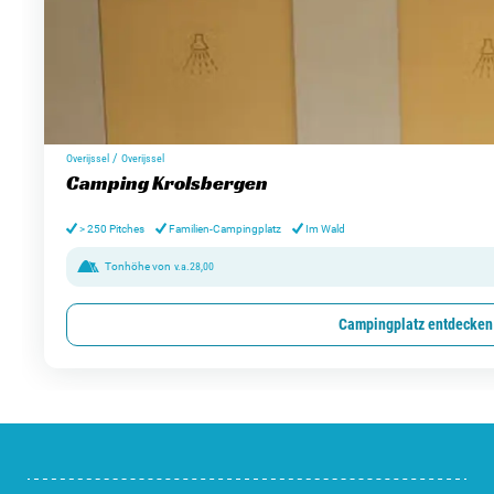
/
Overijssel
Overijssel
Camping Krolsbergen
> 250 Pitches
Familien-Campingplatz
Im Wald
Tonhöhe von
v.a.
28,00
Campingplatz entdecken