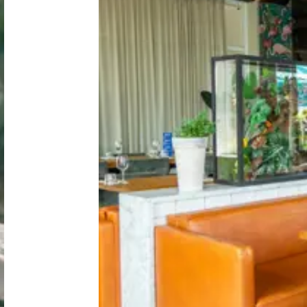
Niederlande
Belgien
Luxemburg
Frankreich
Schweiz
Nachrichten / Blog
Über Campingsucher
Häufig gestellte Fragen
Meinen Campingplatz anmelden
Zusammenarbeit / Werbung