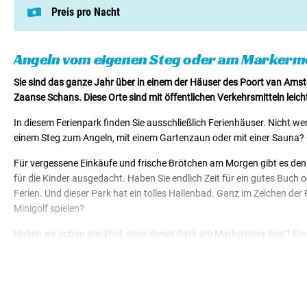
Preis pro Nacht
Dieser Preis basiert auf einem Campingplat
Mietunterkünfte von € 41,00
Angeln vom eigenen Steg oder am Markerm
Sie sind das ganze Jahr über in einem der Häuser des Poort van Ams
Zaanse Schans. Diese Orte sind mit öffentlichen Verkehrsmitteln leich
In diesem Ferienpark finden Sie ausschließlich Ferienhäuser. Nicht w
einem Steg zum Angeln, mit einem Gartenzaun oder mit einer Sauna? Gu
Für vergessene Einkäufe und frische Brötchen am Morgen gibt es den 
für die Kinder ausgedacht. Haben Sie endlich Zeit für ein gutes Buch 
Ferien. Und dieser Park hat ein tolles Hallenbad. Ganz im Zeichen der 
Minigolf spielen?
Haben wir schon erwähnt, dass dieser Park am Markermeer liegt? Ein w
Park gibt es einen Jachthafen. Nach einem so eindrucksvollen Tag in 
Kinder können sich auf dem Indoor-Spielplatz austoben, während sie