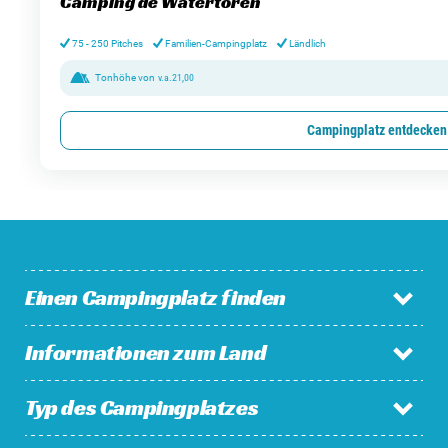
Camping de Watertoren
75 - 250 Pitches
Familien-Campingplatz
Ländlich
Tonhöhe von
v.a.
21,00
Campingplatz entdecken
Einen Campingplatz finden
Informationen zum Land
Campingplätze in den Niederlanden
Campingplätze in Belgien
Typ des Campingplatzes
Niederlande
Campingplätze in Luxemburg
Belgien