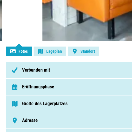
Kontakt aufnehmen
Fotos
Lageplan
Standort
Verbunden mit
Eröffnungsphase
van 1 Januar t/m 31 Dezember
Größe des Lagerplatzes
75 - 250 Pitches
Adresse
Zeedijk 2, 1154 PP, Uitdam