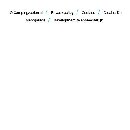
Zusammenarbeit und Werbung
/
/
/
Kontakt
© Campingzoeker.nl
Privacy policy
Cookies
Creatie: De
/
Merkgarage
Development: WebMeesterlijk