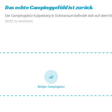
Mietunterkünfte von € 45,00
Das echte Campinggefühl ist zurück
Der Campingplatz Kuiperberg in Ootmarsum befindet sich auf dem hö
leicht zu erreichen.
Von der Flanke des Kuiperbergs aus können Sie die schönen Aussicht
in Ootmarsum brauchen. Vom Brötchenservice bis zu Geschäften un
Ruhiger Campingplatz