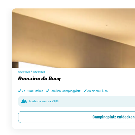
/
Ardennen
Ardennen
Domaine du Bocq
75 - 250 Pitches
Familien-Campingplatz
An einem Fluss
Tonhöhe von
v.a.
29,00
Campingplatz entdecken