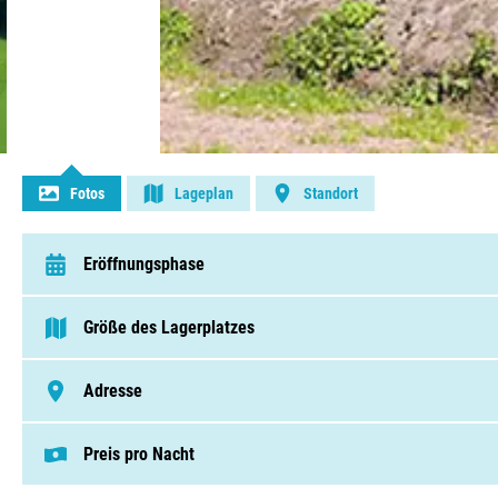
Kontakt aufnehmen
Fotos
Lageplan
Standort
Eröffnungsphase
van 1 April t/m 16 Oktober
Größe des Lagerplatzes
75 - 250 Pitches
Adresse
Tichelwerk 4, 7631 CJ, Ootmarsum
Preis pro Nacht
Dieser Preis basiert auf einem Campingplat
Pitches von € 26,50