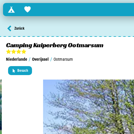
Campings
Favorites
Finden Sie einen Campingplatz in ...
Zurück
Niederlande
Camping Kuiperberg Ootmarsum
Belgien
/
/
Niederlande
Overijssel
Ootmarsum
Luxemburg
Besuch
Frankreich
Schweiz
Informationen über ...