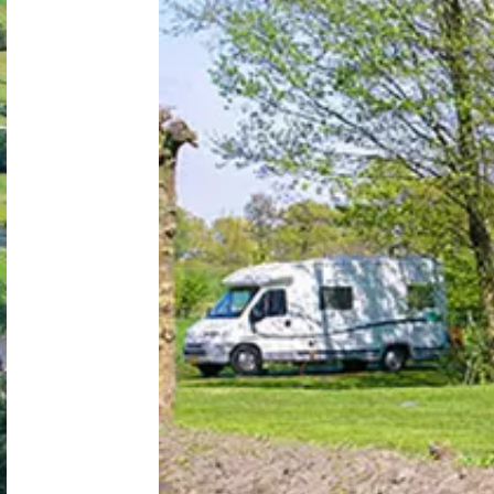
Niederlande
Belgien
Luxemburg
Frankreich
Schweiz
Nachrichten / Blog
Über Campingsucher
Häufig gestellte Fragen
Meinen Campingplatz anmelden
Zusammenarbeit / Werbung