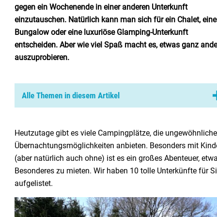
Niederlande
gegen ein Wochenende in einer anderen Unterkunft
einzutauschen. Natürlich kann man sich für ein Chalet, ein
Belgien
Bungalow oder eine luxuriöse Glamping-Unterkunft
entscheiden. Aber wie viel Spaß macht es, etwas ganz ande
Luxemburg
auszuprobieren.
Frankreich
Schweiz
Alle Themen in diesem Artikel
1. Minicamping Aachterum (Brabant)
2. Campingplatz Zonneveld (Drenthe)
Nachrichten / Blog
Heutzutage gibt es viele Campingplätze, die ungewöhnliche
Übernachtungsmöglichkeiten anbieten. Besonders mit Kind
3. Camping Land uit Zee (Nordholland)
(aber natürlich auch ohne) ist es ein großes Abenteuer, etw
4. Camping Diever (Drenthe)
Über Campingsucher
Besonderes zu mieten. Wir haben 10 tolle Unterkünfte für S
5. Campingplatz 't Schinkel (Gelderland)
Häufig gestellte Fragen
aufgelistet.
Meinen Campingplatz anmelden
6. Camping De la Semois
(Belgische Ardennen
)
Zusammenarbeit / Werbung
7. Camping de Lakens (Nordholland
)