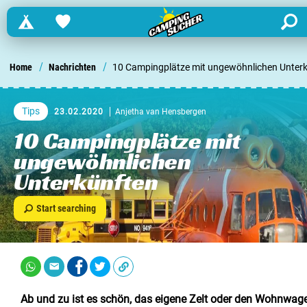
Campings
Favorites
search
Finden Sie einen Campingplatz in ...
/
/
Home
Nachrichten
10 Campingplätze mit ungewöhnlichen Unter
Niederlande
Tips
23.02.2020
Anjetha van Hensbergen
Belgien
10 Campingplätze mit
ungewöhnlichen
Luxemburg
Unterkünften
Frankreich
Start searching
Schweiz
Informationen über ...
Ab und zu ist es schön, das eigene Zelt oder den Wohnwag