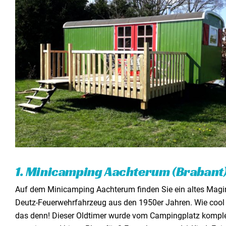
Kontakt aufnehmen
8. Camping Jan Klaassen Dromenland (Gelderland)
9. Camping aan de Waterspiegel (Zeeland)
10. Minicamping de Bokkesprong (Zeeland)
Noch mehr einzigartige Aufenthalte
1. Minicamping Aachterum (Brabant
Auf dem Minicamping Aachterum finden Sie ein altes Magi
Deutz-Feuerwehrfahrzeug aus den 1950er Jahren. Wie cool 
das denn! Dieser Oldtimer wurde vom Campingplatz komple