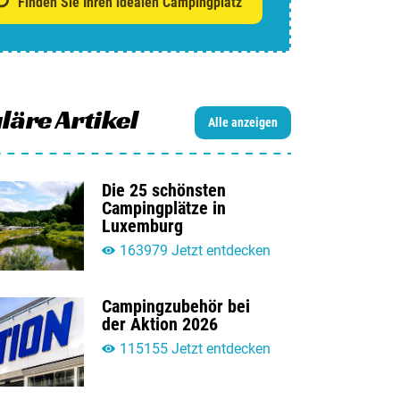
Finden Sie Ihren idealen Campingplatz
 Campingplatz anmelden
enarbeit / Werbung
t aufnehmen
läre Artikel
Alle anzeigen
Die 25 schönsten
Campingplätze in
Luxemburg
163979 Jetzt entdecken
Campingzubehör bei
der Aktion 2026
115155 Jetzt entdecken