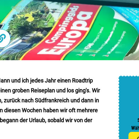
Nieder
Belgie
Luxem
Frankr
Schwei
ann und ich jedes Jahr einen Roadtrip
inen groben Reiseplan und los ging's. Wir
Nach
n, zurück nach
Südfrankreich
und dann in
 In diesen Wochen haben wir oft mehrere
Über C
begann der Urlaub, sobald wir von der
Wäh
Häufig 