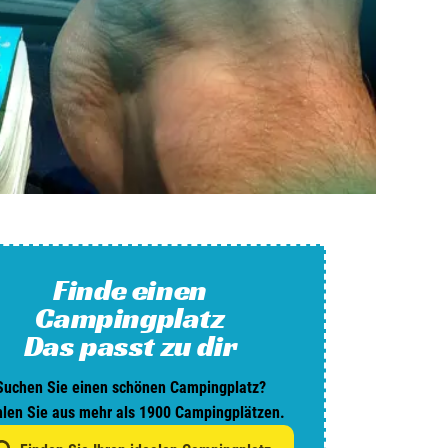
lande
n
burg
eich
z
Finde einen
richten / Blog
Campingplatz
Das passt zu dir
ampingsucher
Suchen Sie einen schönen Campingplatz?
len Sie aus mehr als 1900 Campingplätzen.
gestellte Fragen