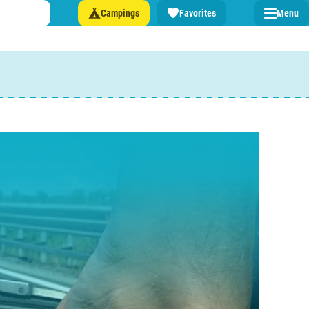
Campings
Favorites
Menu
n Sie einen Campingplatz in ...
lande
n
burg
eich
z
rmationen über ...