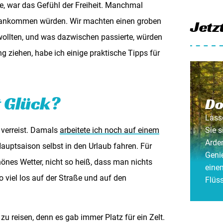
, war das Gefühl der Freiheit. Manchmal
s ankommen würden. Wir machten einen groben
Jetz
 wollten, und was dazwischen passierte, würden
g ziehen, habe ich einige praktische Tipps für
t Glück?
Do
Lasse
 verreist. Damals
arbeitete ich noch auf einem
Sie s
Arde
auptsaison selbst in den Urlaub fahren. Für
Geni
önes Wetter, nicht so heiß, dass man nichts
eine
 viel los auf der Straße und auf den
Flüs
zu reisen, denn es gab immer Platz für ein Zelt.