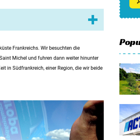
Meinen
Zusamm
l
Kontak
Popu
küste Frankreichs. Wir besuchten die
Saint Michel und fuhren dann weiter hinunter
 gute Straßenkarte und ein aktuelles
it in Südfrankreich, einer Region, die wir beide