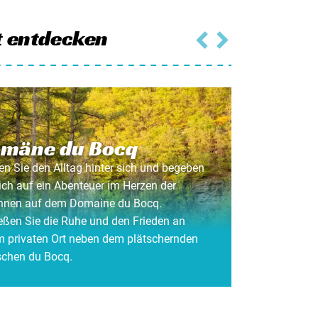
t entdecken
mäne du Bocq
n Sie den Alltag hinter sich und begeben
ich auf ein Abenteuer im Herzen der
nnen auf dem Domaine du Bocq.
eßen Sie die Ruhe und den Frieden an
m privaten Ort neben dem plätschernden
schen du Bocq.