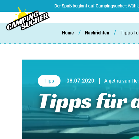
Der Spaß beginnt auf Campingsucher:
Wähle
/
/
Home
Nachrichten
Tipps f
Tips
08.07.2020
Anjetha van He
Tipps für 