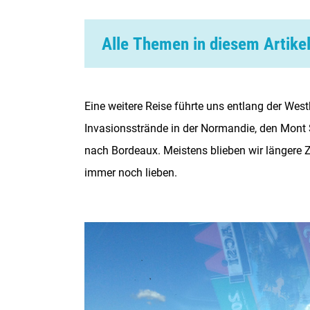
Alle Themen in diesem Artike
Buchen oder auf gut Glück?
Sicher und gut vorbereitet auf der Straße
Eine weitere Reise führte uns entlang der West
Invasionsstrände in der Normandie, den Mont 
Stellen Sie außerdem sicher, dass Sie eine
nach Bordeaux. Meistens blieben wir längere Ze
Navigationssystem haben.
immer noch lieben.
Sicher fahren
Was Sie brauchen
Wohin gehst du?