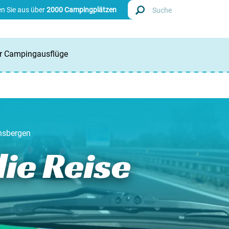
n Sie aus über
2000 Campingplätzen
ür Campingausflüge
Finde
Nieder
Belgie
nsbergen
Luxem
die Reise
Frankr
Schwei
Info